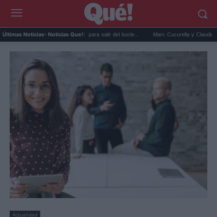
enas fáciles con espinacas para salir del bucle...
Marc Cucurella y Claudia Rodríguez
Últimas Noticias
- Noticias Que!:
Actualidad