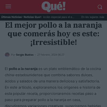
La AEMET prepara una predicción especial para el e...
En los lugares más misteriosos
Últimas Noticias
- Noticias Que!:
El mejor pollo a la naranja
que comerás hoy es este:
¡Irresistible!
-
Por
Sergio Bustos
27 febrero, 2024 06:27
El
pollo a la naranja
es un plato emblemático de la cocina
china-estadounidense que combina sabores dulces,
ácidos y salados de una manera deliciosa y satisfactoria.
En este artículo, exploraremos los orígenes e historia de
esta popular receta, proporcionaremos recetas paso a
paso para preparar pollo a la naranja en casa,
discutiremos variaciones creativas
, sugeriremos bebidas