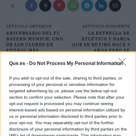
ARTÍCULO ANTERIOR
ARTÍCULO SIGUIENTE
ANIVERSARIO DEL FC
LA ESTRELLA DE
BAYERN MUNICH, UNO
ATLÉTICO Y BARÇA
DE LOS CLUBES DE
QUE SE RETIRÓ HACE 3
FÚTBOL MÁS
AÑOS PERO SE
IMPORTANTES DE
PLANTEA VOLVER A
TODOS LOS TIEMPOS
JUGAR
Que.es -
Do Not Process My Personal Information
If you wish to opt-out of the sale, sharing to third parties, or
processing of your personal or sensitive information for
targeted advertising by us, please use the below opt-out
section to confirm your selection. Please note that after your
opt-out request is processed you may continue seeing
interest-based ads based on personal information utilized by
us or personal information disclosed to third parties prior to
your opt-out. You may separately opt-out of the further
disclosure of your personal information by third parties on the
IAB’s list of downstream participants. This information may