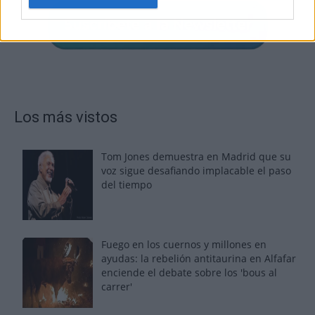
Los más vistos
Tom Jones demuestra en Madrid que su
voz sigue desafiando implacable el paso
del tiempo
Fuego en los cuernos y millones en
ayudas: la rebelión antitaurina en Alfafar
enciende el debate sobre los 'bous al
carrer'