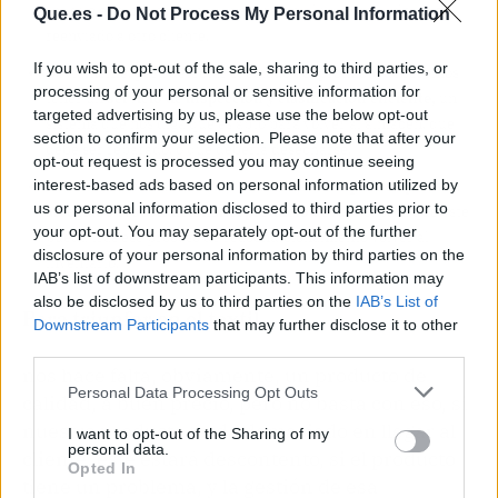
ser que el producto tenga una tara, con lo que no podrá ser
Que.es -
Do Not Process My Personal Information
reenviado a otro cliente.
If you wish to opt-out of the sale, sharing to third parties, or
Obviamente, para detectar el estado del producto deberemos
processing of your personal or sensitive information for
tener un
servicio de inspección y clasificación eficiente,
un
targeted advertising by us, please use the below opt-out
sistema que nos diga que es apto para volver al almacén, que
section to confirm your selection. Please note that after your
debe ser reparado, o que debería desecharse.
opt-out request is processed you may continue seeing
interest-based ads based on personal information utilized by
Deberíamos contar también con un
sistema que nos permita
us or personal information disclosed to third parties prior to
arreglar o reacondicionar el producto
devuelto, para que este
your opt-out. You may separately opt-out of the further
pueda tras ese proceso de reacondicionamiento volver al
disclosure of your personal information by third parties on the
inventario.
IAB’s list of downstream participants. This information may
also be disclosed by us to third parties on the
IAB’s List of
Para triunfar en el textil,
Downstream Participants
that may further disclose it to other
third parties.
nos hace falta, obviamente, un producto de
Personal Data Processing Opt Outs
calidad, a buen precio, pero no basta con eso, si
nuestro producto tarda demasiado en llegar al
I want to opt-out of the Sharing of my
personal data.
cliente, este estará descontento, si el producto
Opted In
tiene un problema, y la gestión de esa