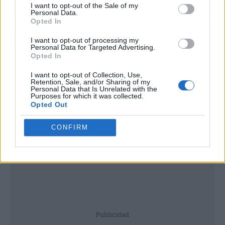
I want to opt-out of the Sale of my
devolución es lenta, anodina e incómoda nos
Personal Data.
llevará de cabeza a perder a ese cliente, y lo que
Opted In
es peor, a que ese cliente no hable bien de
I want to opt-out of processing my
nuestra marca y de nuestro producto.
Personal Data for Targeted Advertising.
Opted In
I want to opt-out of Collection, Use,
Retention, Sale, and/or Sharing of my
Personal Data that Is Unrelated with the
Purposes for which it was collected.
Opted Out
CONFIRM
Publicidad