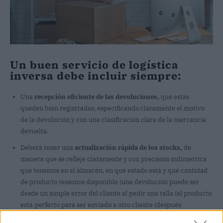
Un buen servicio de logística
inversa debe incluir siempre:
Una
recepción eficiente de las devoluciones,
que estas
queden bien registradas, especificando claramente el motivo
de la devolución y con una clasificación clara de la mercancía
devuelta.
Deberá tener una
actualización rápida de los stocks,
de
manera que se refleje claramente y con precisión milimétrica
que tenemos en el almacén, en qué estado está y qué cantidad
de producto tenemos disponible (una devolución puede ser
desde un simple error del cliente al pedir una talla (el producto
está perfecto para ser enviado a otro cliente (después
obviamente de ser revisado, empaquetado de nuevo), o puede