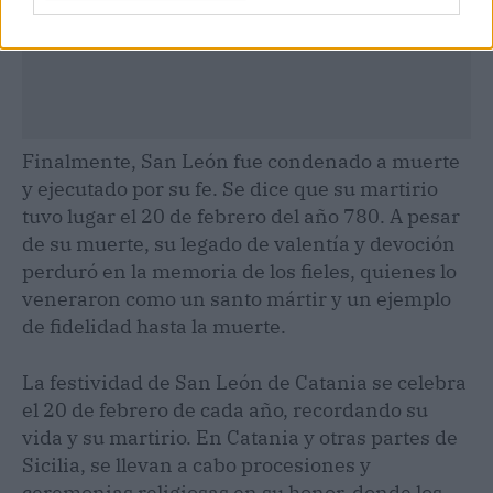
Finalmente, San León fue condenado a muerte
y ejecutado por su fe. Se dice que su martirio
tuvo lugar el 20 de febrero del año 780. A pesar
de su muerte, su legado de valentía y devoción
perduró en la memoria de los fieles, quienes lo
veneraron como un santo mártir y un ejemplo
de fidelidad hasta la muerte.
La festividad de San León de Catania se celebra
el 20 de febrero de cada año, recordando su
vida y su martirio. En Catania y otras partes de
Sicilia, se llevan a cabo procesiones y
ceremonias religiosas en su honor, donde los