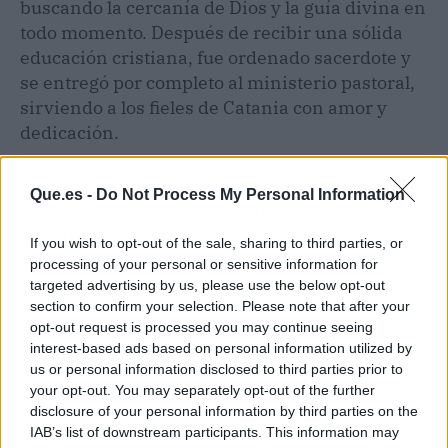
buscando la cercanía de Dios y la guía divina en
todo momento. Después de recibir una sólida
educación cristiana, fue ordenado sacerdote y
se entregó por completo al ministerio pastoral,
sirviendo a los fieles de Catania con amor y
dedicación.
Sin embargo, la vida de San León estuvo
Que.es -
Do Not Process My Personal Information
marcada por el martirio. Durante el reinado del
emperador bizantino León I, la persecución
If you wish to opt-out of the sale, sharing to third parties, or
contra los cristianos se intensificó en Sicilia.
processing of your personal or sensitive information for
San León fue arrestado y sometido a crueles
targeted advertising by us, please use the below opt-out
torturas por negarse a renunciar a su fe en
section to confirm your selection. Please note that after your
opt-out request is processed you may continue seeing
Cristo. A pesar del sufrimiento, se mantuvo
interest-based ads based on personal information utilized by
firme en su convicción y se negó a ceder ante la
us or personal information disclosed to third parties prior to
presión de las autoridades paganas.
your opt-out. You may separately opt-out of the further
disclosure of your personal information by third parties on the
IAB’s list of downstream participants. This information may