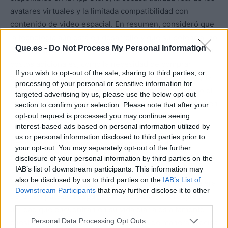
avatares virtuales y la limitada compatibilidad con
contenido de video espacial. En resumen, consideró que
la tecnología aún está en desarrollo y que su potencial no
Que.es -
Do Not Process My Personal Information
se ha aprovechado por completo. Además, mencionó los
costos adicionales, como la necesidad de comprar
If you wish to opt-out of the sale, sharing to third parties, or
adaptadores personalizados a 200 dólares cada uno y la
processing of your personal or sensitive information for
dificultad para encontrar la talla adecuada
, así como el
targeted advertising by us, please use the below opt-out
hecho de que no se pueden usar con gafas sin incurrir en
section to confirm your selection. Please note that after your
opt-out request is processed you may continue seeing
un costo adicional de 149 dólares.
interest-based ads based on personal information utilized by
us or personal information disclosed to third parties prior to
Por último,
Julio Servan concluye su serie de
your opt-out. You may separately opt-out of the further
comentarios
con una reflexión personal. En sus palabras,
disclosure of your personal information by third parties on the
IAB’s list of downstream participants. This information may
las Vision Pro representan un avance prometedor y el
also be disclosed by us to third parties on the
IAB’s List of
primer paso hacia lo que él considera será la próxima era
Downstream Participants
that may further disclose it to other
de la computación espacial. No obstante, aclara que la
third parties.
utilidad que encuentran en su vida diaria es altamente
Personal Data Processing Opt Outs
cuestionable. Esta declaración resume de manera precisa