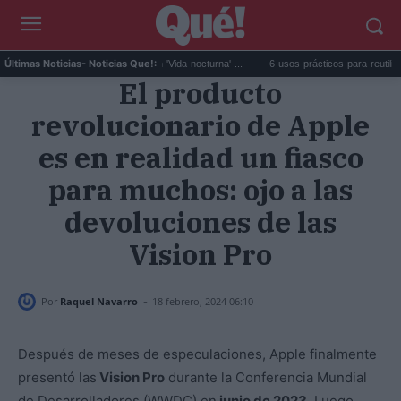
ido da el salto en solitario con 'Vida nocturna' ...
6 usos prácticos para reutilizar el agu
Últimas Noticias
- Noticias Que!:
El producto
revolucionario de Apple
es en realidad un fiasco
para muchos: ojo a las
devoluciones de las
Vision Pro
-
Por
Raquel Navarro
18 febrero, 2024 06:10
Después de meses de especulaciones, Apple finalmente
presentó las
Vision Pro
durante la Conferencia Mundial
de Desarrolladores (WWDC) en
junio de 2023
. Luego,