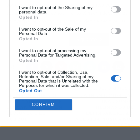
por qué un usuario con recursos suficientes para
I want to opt-out of the Sharing of my
personal data.
adquirirlas y con un conocimiento técnico adecuado para
Opted In
aprovechar al máximo su potencial decide devolverlas.
I want to opt-out of the Sale of my
Personal Data.
Opted In
Atrás
Siguiente
I want to opt-out of processing my
Personal Data for Targeted Advertising.
Opted In
I want to opt-out of Collection, Use,
Retention, Sale, and/or Sharing of my
Personal Data that Is Unrelated with the
Purposes for which it was collected.
ARTÍCULO ANTERIOR
ARTÍCULO SIGUIENTE
Opted Out
EL EXJUGADOR DEL
CARMEN LEMOS: «AL
REAL MADRID AL QUE
FINAL SOMOS
CONFIRM
LLAMAN "PAYASO" EN
HERMANOS DE
EL MUNDO DEL
LATINOAMÉRICA Y
FÚTBOL
NUESTRA MÚSICA NOS
CONECTA»