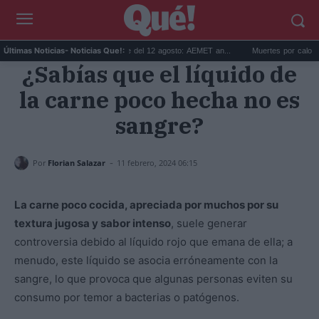
Predicción para el eclipse del 12 agosto: AEMET an...
Muertes por calor en Es
Últimas Noticias
- Noticias Que!:
¿Sabías que el líquido de
la carne poco hecha no es
sangre?
-
Por
Florian Salazar
11 febrero, 2024 06:15
La carne poco cocida, apreciada por muchos por su
textura jugosa y sabor intenso
, suele generar
controversia debido al líquido rojo que emana de ella; a
menudo, este líquido se asocia erróneamente con la
sangre, lo que provoca que algunas personas eviten su
consumo por temor a bacterias o patógenos.