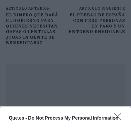
ARTÍCULO ANTERIOR
ARTÍCULO SIGUIENTE
EL DINERO QUE DARÁ
EL PUEBLO DE ESPAÑA
EL GOBIERNO PARA
CON CERO PERSONAS
QUIENES NECESITAN
EN PARO Y UN
GAFAS O LENTILLAS:
ENTORNO ENVIDIABLE
¿CUÁNTA GENTE SE
BENEFICIARÁ?
Que.es -
Do Not Process My Personal Information