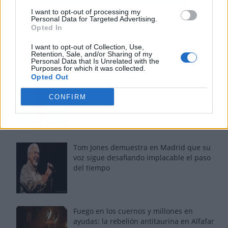
I want to opt-out of processing my
Personal Data for Targeted Advertising.
Opted In
I want to opt-out of Collection, Use,
Los más vistos
Retention, Sale, and/or Sharing of my
Personal Data that Is Unrelated with the
Purposes for which it was collected.
Opted Out
Los 7 mejores discos de Bad Bunny,
ordenados de mejor a peor
CONFIRM
Tom Jones demuestra en Madrid que su
voz sigue desafiando implacable el paso
del tiempo
Fuego en los cuernos y millones en
ayudas: la rebelión antitaurina en Alfafar