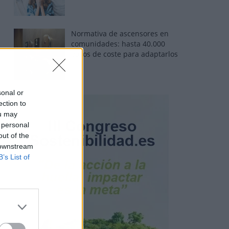
Normativa de ascensores en
comunidades: hasta 40.000
euros de coste para adaptarlos
sonal or
ection to
ou may
 personal
out of the
 downstream
B’s List of