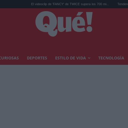
El videoclip de 'FANCY' de TWICE supera los 700 mi...
Tendencias decoración 
CURIOSAS
DEPORTES
ESTILO DE VIDA
TECNOLOGÍA