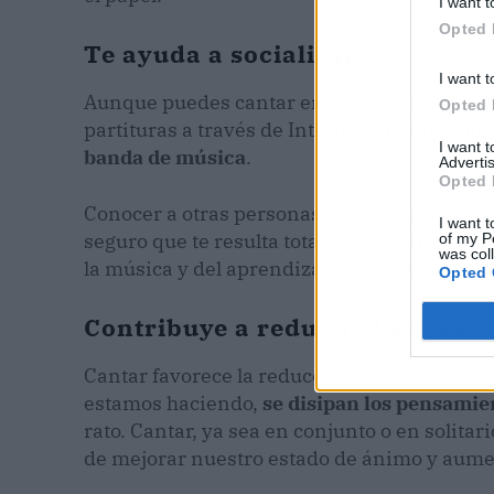
I want t
Opted 
Te ayuda a socializar
I want t
Aunque puedes cantar en solitario en casa 
Opted 
partituras a través de Internet, siempre
pue
I want 
banda de música
.
Advertis
Opted 
Conocer a otras personas e integrarte en u
I want t
seguro que te resulta totalmente satisfactori
of my P
was col
la música y del aprendizaje de nuevas canc
Opted 
Contribuye a reducir el estrés
Cantar favorece la reducción del estrés, y es
estamos haciendo,
se disipan los pensamie
rato. Cantar, ya sea en conjunto o en solit
de mejorar nuestro estado de ánimo y aume