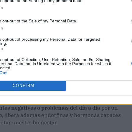
o opt-out of the Sharing of my personal data.
In
o opt-out of the Sale of my Personal Data.
y aprender a
como cantar a capella
o a leer
In
des apuntarte a una coral o participar en una
to opt-out of processing my Personal Data for Targeted
ing.
In
n grupo puede ser un paso complicado, pero
o opt-out of Collection, Use, Retention, Sale, and/or Sharing
o. No lo dudes más y disfruta de los beneficios de
ersonal Data that Is Unrelated with the Purposes for which it
lected.
iones y técnicas vocales en compañía.
Out
CONFIRM
 que al centrar todas las atenciones en lo que
ntos negativos o problemas del día a día
por un
ario, libera además endorfinas y hormonas capaces
ntar nuestro bienestar.