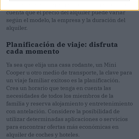
la mejor opción para viajar en familia. Tenga en
cuenta que el precio del alquiler puede variar
según el modelo, la empresa y la duración del
alquiler.
Planificación de viaje: disfruta
cada momento
Ya sea que elija una casa rodante, un Mini
Cooper u otro medio de transporte, la clave para
un viaje familiar exitoso es la planificación.
Crea un horario que tenga en cuenta las
necesidades de todos los miembros de la
familia y reserva alojamiento y entretenimiento
con antelación. Considere la posibilidad de
utilizar determinadas aplicaciones o servicios
para encontrar ofertas más económicas en
alquiler de coches y hoteles.