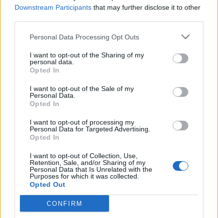
Downstream Participants
that may further disclose it to other
third parties.
Personal Data Processing Opt Outs
I want to opt-out of the Sharing of my
personal data.
Opted In
I want to opt-out of the Sale of my
El alquiler de una furgoneta puede incluir
Personal Data.
servicios adicionales, como la disponibilidad de
Opted In
asientos para niños, navegación GPS, así como
I want to opt-out of processing my
la posibilidad de instalar un baúl adicional para
Personal Data for Targeted Advertising.
Opted In
equipos para turistas activos. La mayoría de las
furgonetas modernas cuentan con modernas
I want to opt-out of Collection, Use,
tecnologías de seguridad y confort, que hacen
Retention, Sale, and/or Sharing of my
Personal Data that Is Unrelated with the
que viajar sea placentero y seguro.
Purposes for which it was collected.
Opted Out
El alquiler permite probar diferentes modelos
CONFIRM
de transporte, evaluar su conveniencia y elegir