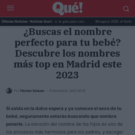
a Internacional de la Cerveza: la guía para coci...
Birragoza 2026: el festival de cerv
Últimas Noticias
- Noticias Que!:
¿Buscas el nombre
perfecto para tu bebé?
Descubre los nombres
más top en Madrid este
2023
-
Por
Florian Salazar
8 diciembre, 2023 06:35
Si estás en la dulce espera y ya conoces el sexo de tu
bebé, seguramente estarás buscando que nombre
ponerle.
La elección del nombre de los hijos es uno de
los procesos más hermosos para los padres, y escoger