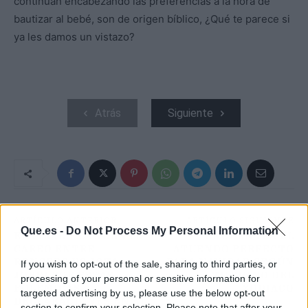
continúan encabezando las preferencias a la hora de
bautizar al bebé, son de origen bíblico, ¿Qué te parece si
ya les damos un vistazo?
Atrás
Siguiente
ARTÍCULO ANTERIOR
ARTÍCULO SIGUIENTE
Que.es -
Do Not Process My Personal Information
EL VIRAL Y CANDENTE
ENCUENTRA EL
CAREO ENTRE
ATUENDO PERFECTO
RONCERO VS JOTA
PARA NAVIDAD SEGÚN
If you wish to opt-out of the sale, sharing to third parties, or
JORDI POR ESTAS
TU SIGNO DEL
processing of your personal or sensitive information for
POLÉMICAS
ZODIACO
targeted advertising by us, please use the below opt-out
DECLARACIONES EN EL
section to confirm your selection. Please note that after your