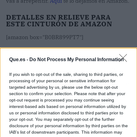
vas a arrepentir.
Aquí
te lo dejamos en Amazon.
DETALLES EN RELIEVE PARA
ESTE CINTURÓN DE AMAZON
[amazon box="B0BR899PT7"]
Es cierto que al verlo también darás un salto en
el tiempo. Porque hace ya algunos años que un
Que.es -
Do Not Process My Personal Information
diseño como este comenzó a tener un gran
If you wish to opt-out of the sale, sharing to third parties, or
éxito. Pero es que tiempo después, todavía lo
processing of your personal or sensitive information for
seguimos viendo y entre las mejores marcas de
targeted advertising by us, please use the below opt-out
moda. Por lo que podemos decir que hay modas
section to confirm your selection. Please note that after your
que siempre vuelven y eso nos encanta.
Lois
opt-out request is processed you may continue seeing
siempre tiene los mejores aciertos en cuestión
interest-based ads based on personal information utilized by
de moda y de complementos.
us or personal information disclosed to third parties prior to
your opt-out. You may separately opt-out of the further
disclosure of your personal information by third parties on the
Claro que además, otro de los puntos más
IAB’s list of downstream participants. This information may