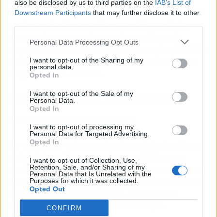
favorables es que
la hebilla lleva un bonito
also be disclosed by us to third parties on the
IAB’s List of
tallado
en relieve. Algo que se completa con esa
Downstream Participants
that may further disclose it to other
moda que hablamos. Una creación perfecta
third parties.
para poder acompañar con los estilos más
Personal Data Processing Opt Outs
casuales pero siempre llenos de tendencia. Si lo
quieres, entonces ya sabes que
aquí
lo tienes
I want to opt-out of the Sharing of my
personal data.
disponible en Amazon.
Opted In
I want to opt-out of the Sale of my
CINTURÓN CON ESTILO FAJÍN
Personal Data.
Opted In
[amazon box="B0BPHGYKSP"]
I want to opt-out of processing my
Personal Data for Targeted Advertising.
Opted In
Es cierto que estamos viendo, quizás, las ideas
más básicas. Pero no podemos olvidar que
I want to opt-out of Collection, Use,
también hay otros muchos modelos que forman
Retention, Sale, and/or Sharing of my
Personal Data that Is Unrelated with the
parte de nuestra moda pero que tienen algunos
Purposes for which it was collected.
Opted Out
detalles que los hace únicos. En este caso
hablamos del
cinturón de estilo fajín
.
CONFIRM