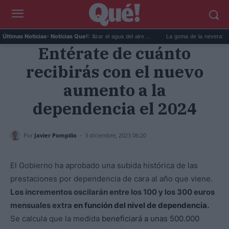
6 usos prácticos para reutilizar el agua del aire ...
La goma de la nevera: el truco
Últimas Noticias
- Noticias Que!:
Entérate de cuánto
recibirás con el nuevo
aumento a la
dependencia el 2024
-
Por
Javier Pompilio
3 diciembre, 2023 06:20
El Gobierno ha aprobado una subida histórica de las
prestaciones por dependencia de cara al año que viene.
Los incrementos oscilarán entre los 100 y los 300 euros
mensuales extra
en función del nivel de dependencia
.
Se calcula que la medida
beneficiará a unas 500.000