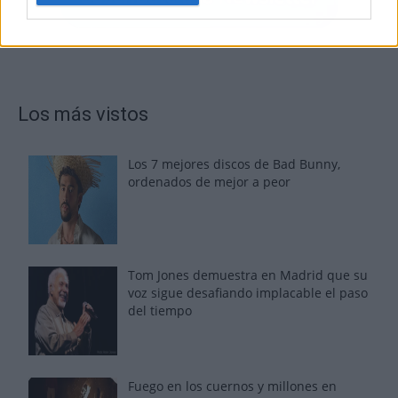
Los más vistos
Los 7 mejores discos de Bad Bunny,
ordenados de mejor a peor
Tom Jones demuestra en Madrid que su
voz sigue desafiando implacable el paso
del tiempo
Fuego en los cuernos y millones en