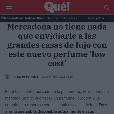
Galápagos eliminó 140.000 cabras con 700 'cabras e...
Japón pide a EEUU que de
Últimas Noticias
- Noticias Que!:
Mercadona no tiene nada
que envidiarle a las
grandes casas de lujo con
este nuevo perfume ‘low
cost’
-
Por
Javier Pompilio
2 diciembre, 2023 06:33
En el fascinante mercado de la perfumería, Mercadona ha
marcado un hito al ofrecer un perfume 'low cost' que
compite sin reservas con las icónicas casas de lujo.
Este
aroma asequible,
disponible actualmente en sus