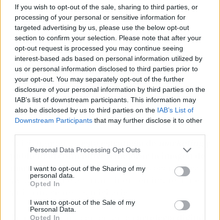
If you wish to opt-out of the sale, sharing to third parties, or
processing of your personal or sensitive information for
targeted advertising by us, please use the below opt-out
section to confirm your selection. Please note that after your
opt-out request is processed you may continue seeing
interest-based ads based on personal information utilized by
us or personal information disclosed to third parties prior to
your opt-out. You may separately opt-out of the further
disclosure of your personal information by third parties on the
IAB’s list of downstream participants. This information may
also be disclosed by us to third parties on the
IAB’s List of
Downstream Participants
that may further disclose it to other
third parties.
Adicionalmente,
esta estrategia de
marketing
y
Personal Data Processing Opt Outs
publicidad contribuye a mejorar la imagen de
marca
. Asimismo, otorga ventajas económicas,
I want to opt-out of the Sharing of my
personal data.
ya que permite ahorrar dinero en impresiones
Opted In
y distribuciones publicitarias.
I want to opt-out of the Sale of my
Personal Data.
En resumen, implementar la
cartelería digital
Opted In