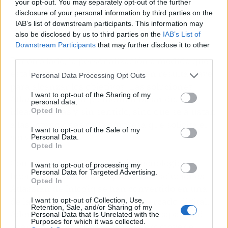
your opt-out. You may separately opt-out of the further
disclosure of your personal information by third parties on the
IAB’s list of downstream participants. This information may
also be disclosed by us to third parties on the
IAB’s List of
Downstream Participants
that may further disclose it to other
third parties.
Por otro lado, la personalización a medida que
establecen desde Inlogiq también resulta clave
Personal Data Processing Opt Outs
para alcanzar los objetivos. Las soluciones
I want to opt-out of the Sharing of my
Atlassian no se implementan basándose en
personal data.
ideas aisladas y sin sentido, sino que se ajustan
Opted In
a las intenciones de la empresa que solicita el
I want to opt-out of the Sale of my
servicio.
Personal Data.
Opted In
Con experiencia, innovación tecnológica y
I want to opt-out of processing my
Personal Data for Targeted Advertising.
buena relación calidad-precio, las soluciones
Opted In
Atlassian de Inlogiq se han convertido en una
de las grandes novedades del mercado digital.
I want to opt-out of Collection, Use,
Retention, Sale, and/or Sharing of my
Además, la empresa cuenta con la capacidad
Personal Data that Is Unrelated with the
Purposes for which it was collected.
operativa que se necesita para promover el