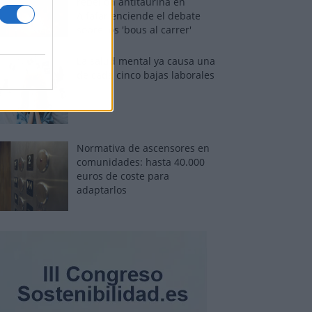
rebelión antitaurina en
Alfafar enciende el debate
sobre los 'bous al carrer'
La salud mental ya causa una
de cada cinco bajas laborales
Normativa de ascensores en
comunidades: hasta 40.000
euros de coste para
adaptarlos