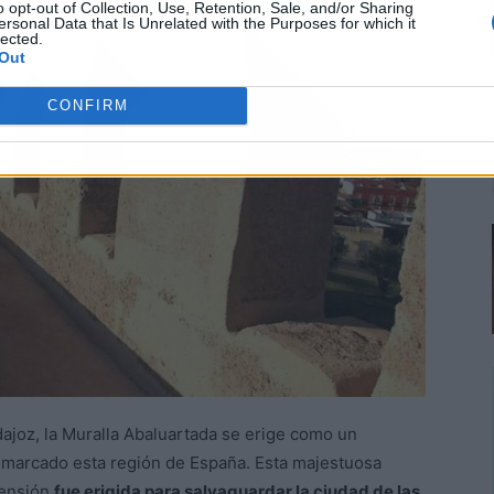
o opt-out of Collection, Use, Retention, Sale, and/or Sharing
ersonal Data that Is Unrelated with the Purposes for which it
lected.
Out
CONFIRM
ajoz, la Muralla Abaluartada se erige como un
 marcado esta región de España. Esta majestuosa
tensión
fue erigida para salvaguardar la ciudad de las