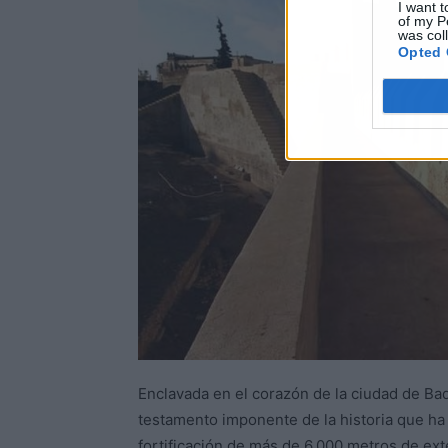
I want t
of my P
was col
Opted 
Enclavada en el corazón de la ciudad de Bad
testamento imponente de la historia que ha
fortificación de más de 6.000 metros de ex