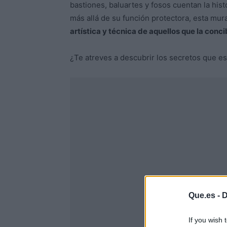
bastiones, baluartes y fosos cuentan la hist
más allá de su función protectora, esta mur
artística y técnica de aquellos que la conc
¿Te atreves a descubrir los secretos que 
Que.es -
D
If you wish 