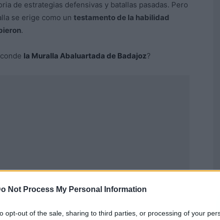
oria de estrategias defensivas y batallas pasadas. Pero
alla se erige como un
testamento de la habilidad
ibieron
.
esconde
la Muralla Abaluartada de Badajoz
?
o Not Process My Personal Information
to opt-out of the sale, sharing to third parties, or processing of your per