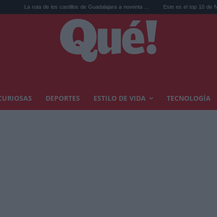
ruta de los castillos de Guadalajara a noventa ...
Este es el top 10 de Netflix España:
CURIOSAS
DEPORTES
ESTILO DE VIDA
TECNOLOGÍA