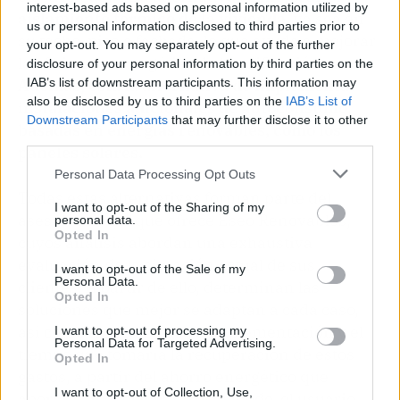
interest-based ads based on personal information utilized by
aislamiento térmico de la vivienda
, ya sea en
us or personal information disclosed to third parties prior to
su techo, piso o fachada, lo que ayuda a mejorar
your opt-out. You may separately opt-out of the further
la eficiencia energética de la edificación.
disclosure of your personal information by third parties on the
Además, está la alternativa de implementar
IAB’s list of downstream participants. This information may
also be disclosed by us to third parties on the
IAB’s List of
instalaciones adicionales de autoconsumo,
Downstream Participants
that may further disclose it to other
basadas en energías renovables, como los
third parties.
paneles solares.
Personal Data Processing Opt Outs
Todas estas alternativas forman parte del
I want to opt-out of the Sharing of my
asesoramiento que ofrece Eseo Renovables,
personal data.
Opted In
cuyos análisis abordan una exhaustiva
evaluación de la situación actual de sus
I want to opt-out of the Sale of my
Personal Data.
clientes. A partir de ello, determinan las
Opted In
soluciones que mejor se adaptan a cada caso,
así como los costes de su implementación y el
I want to opt-out of processing my
Personal Data for Targeted Advertising.
tiempo que tomaría la recuperación de estos
Opted In
gastos, a partir del ahorro energético que
I want to opt-out of Collection, Use,
aportan en el hogar. De este modo, el usuario