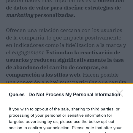
posibilidades más importantes es la
obtención
de datos de valor para diseñar estrategias de
marketing
personalizadas.
Ofrecen una relación cercana con los usuarios
de la compañía, lo que impacta positivamente
en indicadores como la fidelización a la marca y
el
engagement
.
Estimulan la reactivación de
usuarios y reducen significativamente la tasa
de abandono del carrito de compras, en
comparación a los sitios web
. Hacen posible
una conexión a nivel muy particular que resulta
útil para el diseño de promociones
Que.es -
Do Not Process My Personal Information
individualizadas.
If you wish to opt-out of the sale, sharing to third parties, or
El desarrollo de
apps
para apoyar los procesos
processing of your personal or sensitive information for
dentro de las organizaciones también ha
targeted advertising by us, please use the below opt-out
aportado múltiples beneficios. Sánchez-
section to confirm your selection. Please note that after your