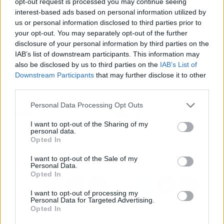
Vaquero Díaz cita como una de las más
opt-out request is processed you may continue seeing
interest-based ads based on personal information utilized by
importantes
la optimización de los procesos
us or personal information disclosed to third parties prior to
gracias a la posibilidad de hacer un
your opt-out. You may separately opt-out of the further
seguimiento remoto
. Esta monitorización se
disclosure of your personal information by third parties on the
puede realizar en tiempo real y desde cualquier
IAB’s list of downstream participants. This information may
lugar del mundo con acceso a internet.
also be disclosed by us to third parties on the
IAB’s List of
Downstream Participants
that may further disclose it to other
third parties.
Artículo anterior
Artículo siguiente
Personal Data Processing Opt Outs
Pacheco Arquitectos y el
La consultoría
proyecto de una
especializada en el
I want to opt-out of the Sharing of my
rehabilitación que se
sector energético, Eseo
personal data.
convirtió en una villa de
Renovables
Opted In
lujo
I want to opt-out of the Sale of my
Personal Data.
Opted In
I want to opt-out of processing my
Personal Data for Targeted Advertising.
Opted In