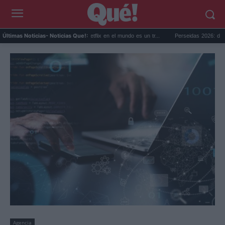
La serie más vista de Netflix en el mundo es un tr...
Perseidas 2026: dónde ver gra
Últimas Noticias
- Noticias Que!:
Agencia