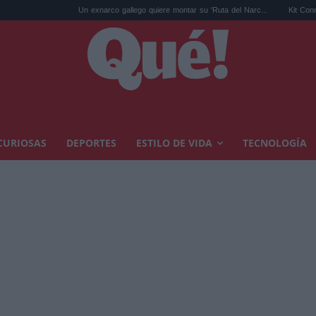
Un exnarco gallego quiere montar su 'Ruta del Narc...
Kit Connor será Cíclop
CURIOSAS
DEPORTES
ESTILO DE VIDA
TECNOLOGÍA