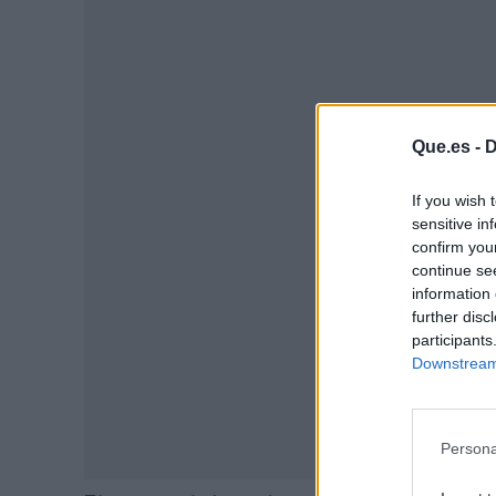
Que.es -
D
P
If you wish 
sensitive in
confirm you
continue se
information 
further disc
participants
Downstream 
Persona