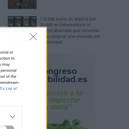
110.000 euros en Madrid por
31.000 en Extremadura: el
dinero ahorrado que necesitas
para comprar una vivienda por
comunidad
sonal or
ection to
ou may
 personal
out of the
 downstream
B’s List of