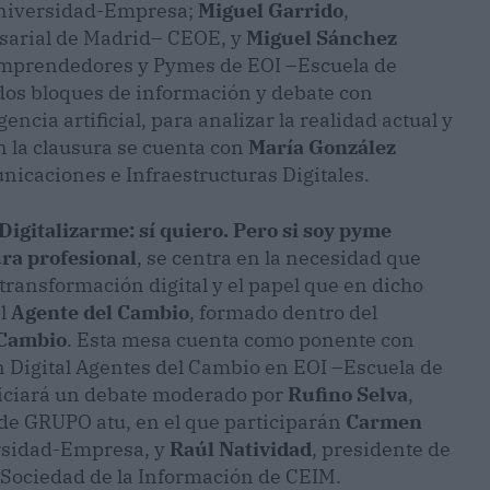
Universidad-Empresa;
Miguel Garrido
,
sarial de Madrid– CEOE, y
Miguel Sánchez
 Emprendedores y Pymes de EOI –Escuela de
 dos bloques de información y debate con
encia artificial, para analizar la realidad actual y
n la clausura se cuenta con
María González
nicaciones e Infraestructuras Digitales.
Digitalizarme: sí quiero. Pero si soy pyme
ura profesional
, se centra en la necesidad que
transformación digital y el papel que en dicho
l
Agente del Cambio
, formado dentro del
 Cambio
. Esta mesa cuenta como ponente con
n Digital Agentes del Cambio en EOI –Escuela de
iniciará un debate moderado por
Rufino Selva
,
l de GRUPO atu, en el que participarán
Carmen
ersidad-Empresa, y
Raúl Natividad
, presidente de
y Sociedad de la Información de CEIM.