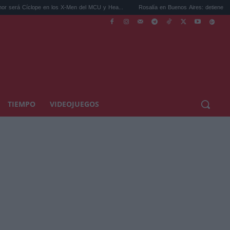
e en los X-Men del MCU y Hea...
Rosalía en Buenos Aires: detiene el tráfico y se s...
TIEMPO
VIDEOJUEGOS