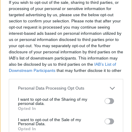
If you wish to opt-out of the sale, sharing to third parties, or
Cyber Monday
, el último lunes del mes que
processing of your personal or sensitive information for
prolonga las ofertas lanzadas en el Black Friday
targeted advertising by us, please use the below opt-out
y que este año tendrá lugar el 27 de noviembre.
section to confirm your selection. Please note that after your
Como hemos comentado, casi todo el mes de
opt-out request is processed you may continue seeing
noviembre con descuentos exclusivos en
interest-based ads based on personal information utilized by
us or personal information disclosed to third parties prior to
PcComponentes.
your opt-out. You may separately opt-out of the further
disclosure of your personal information by third parties on the
IAB’s list of downstream participants. This information may
also be disclosed by us to third parties on the
IAB’s List of
Downstream Participants
that may further disclose it to other
third parties.
Personal Data Processing Opt Outs
I want to opt-out of the Sharing of my
personal data.
Opted In
I want to opt-out of the Sale of my
Personal Data.
Opted In