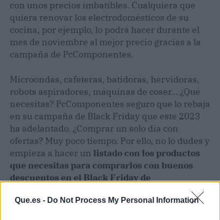
con unos precios imbatibles. Cualquiera que
quiera renovar los electrodomésticos de su
cocina, por ejemplo, lo podrá hacer durante el
mes de noviembre al mejor precio gracias a la
campaña de PcComponentes.
Microondas, cafeteras, batidoras, hervidoras,
robots aspiradores, máquinas de coser… ¿Qué
necesitas? PcComponentes seguro que lo rebaja
en su campaña de Black Friday que este 2023
ha adelantado. ¿Comprar un solo día con
ofertas? Muy poco tiempo. Por ello, no lo dudes y
empieza a hacer un
listado con los productos
que necesitas para comprarlos con buenos
descuentos en el Black Friday de
PcComponentes.
Que.es -
Do Not Process My Personal Information
Además, el Black Friday volverá a unirse con el