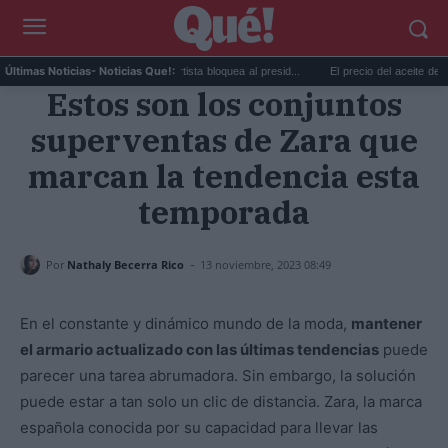
Taylor Swift y Trump: la artista bloquea al presid...
El precio del aceite de oliva ca
Últimas Noticias
- Noticias Que!:
Estos son los conjuntos
superventas de Zara que
marcan la tendencia esta
temporada
-
Por
Nathaly Becerra Rico
13 noviembre, 2023 08:49
En el constante y dinámico mundo de la moda,
mantener
el armario actualizado con las últimas tendencias
puede
parecer una tarea abrumadora. Sin embargo, la solución
puede estar a tan solo un clic de distancia. Zara, la marca
española conocida por su capacidad para llevar las