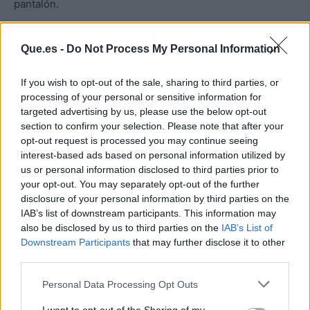
pantalón.
Atrás
Siguiente
Que.es -
Do Not Process My Personal Information
If you wish to opt-out of the sale, sharing to third parties, or
processing of your personal or sensitive information for
targeted advertising by us, please use the below opt-out
section to confirm your selection. Please note that after your
opt-out request is processed you may continue seeing
ARTÍCULO ANTERIOR
ARTÍCULO SIGUIENTE
interest-based ads based on personal information utilized by
DESEMPAÑA LOS
UN FRENTE
us or personal information disclosed to third parties prior to
CRISTALES DE TU
ATLÁNTICO AFECTARÁ
your opt-out. You may separately opt-out of the further
VEHÍCULO SIN USAR
HOY AL NORTE
disclosure of your personal information by third parties on the
CALEFACCIÓN CON
PENINSULAR CON
IAB’s list of downstream participants. This information may
ESTOS SENCILLOS
PRECIPITACIONES
also be disclosed by us to third parties on the
IAB’s List of
TRUCOS
MIENTRAS EL RESTO
Downstream Participants
that may further disclose it to other
TENDRÁ CIELOS POCO
third parties.
NUBOSOS
Personal Data Processing Opt Outs