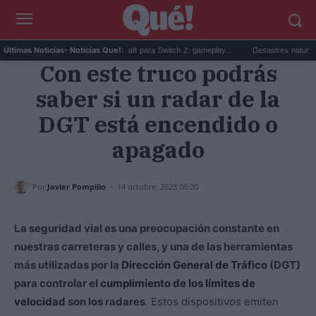
.
Beta sorpresa de Minecraft para Switch 2: gameplay...
Desastres naturales: qu
Últimas Noticias
- Noticias Que!:
Con este truco podrás
saber si un radar de la
DGT está encendido o
apagado
-
Por
Javier Pompilio
14 octubre, 2023 06:20
La seguridad vial es una preocupación constante en
nuestras carreteras y calles, y una de las herramientas
más utilizadas por la
Dirección General de Tráfico
(DGT)
para controlar el
cumplimiento de los límites de
velocidad
son los radares
. Estos dispositivos emiten