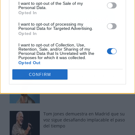
I want to opt-out of the Sale of my
Personal Data.
Opted In
I want to opt-out of processing my
Personal Data for Targeted Advertising.
Opted In
I want to opt-out of Collection, Use,
Retention, Sale, and/or Sharing of my
Personal Data that Is Unrelated with the
Purposes for which it was collected.
Los más vistos
Opted Out
CONFIRM
Los 7 mejores discos de Bad Bunny,
ordenados de mejor a peor
Tom Jones demuestra en Madrid que su
voz sigue desafiando implacable el paso
del tiempo