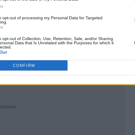
el paso a paso
.
In
to opt-out of processing my Personal Data for Targeted
ing.
In
o opt-out of Collection, Use, Retention, Sale, and/or Sharing
ersonal Data that Is Unrelated with the Purposes for which it
lected.
Out
CONFIRM
ublicidad