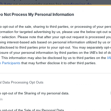
D Arts
es reconocida entre las
academias de
ciones divertidas, fáciles de seguir y de
o Not Process My Personal Information
s.
to opt-out of the sale, sharing to third parties, or processing of your per
fesional de baile ACAD Arts?
formation for targeted advertising by us, please use the below opt-out s
r selection. Please note that after your opt-out request is processed y
uca comprometida con enseñar a sus estudiantes
eing interest-based ads based on personal information utilized by us or
 efectivos, diferentes y modernos
. Al mismo
disclosed to third parties prior to your opt-out. You may separately opt-
lanes personalizados adaptados a los intereses,
losure of your personal information by third parties on the IAB’s list of
. This information may also be disclosed by us to third parties on the
IA
 sus clientes.
Las clases son dirigidas por
Participants
that may further disclose it to other third parties.
ue, Tango, Cumbia, Salsa y Bachata que están
os los niveles. Esto incluye desde adultos
e incluso expertos de baile que buscan
l Data Processing Opt Outs
 y estilos. De igual forma, estos
profesores
n a sus alumnos a alcanzar sus metas artísticas
o opt-out of the Sharing of my personal data.
lón este es bastante práctico y confortable con
In
os estudiantes a bailar por todo el espacio.
CAD Arts realizan
evaluaciones prácticas para
o opt-out of the Sale of my Personal Data.