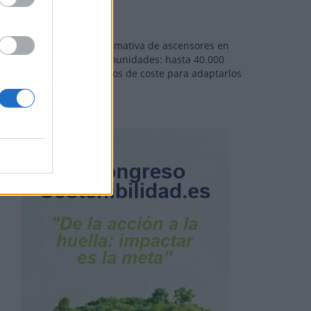
Normativa de ascensores en
comunidades: hasta 40.000
euros de coste para adaptarlos