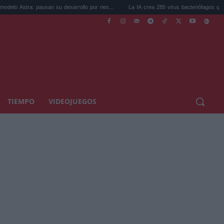
pausan su desarrollo por ries...
La IA crea 285 virus bacteriófagos que no existen .
TIEMPO
VIDEOJUEGOS