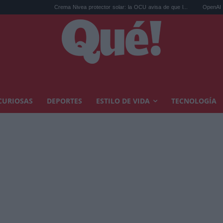
Crema Nivea protector solar: la OCU avisa de que l...
OpenAI modelo Astra: 
CURIOSAS
DEPORTES
ESTILO DE VIDA
TECNOLOGÍA