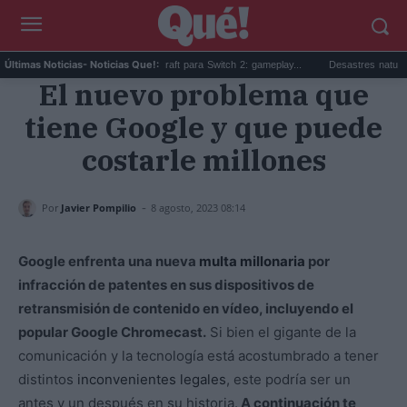
..
Beta sorpresa de Minecraft para Switch 2: gameplay...
Desastres naturales: q
Últimas Noticias
- Noticias Que!:
El nuevo problema que
tiene Google y que puede
costarle millones
-
Por
Javier Pompilio
8 agosto, 2023 08:14
Google enfrenta una nueva
multa millonaria
por
infracción de patentes en sus dispositivos de
retransmisión de contenido en vídeo, incluyendo el
popular Google Chromecast.
Si bien el gigante de la
comunicación y la tecnología está acostumbrado a tener
distintos
inconvenientes legales
, este podría ser un
antes y un después en su historia.
A continuación te