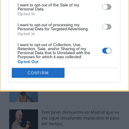
I want to opt-out of the Sale of my
Personal Data.
Opted In
I want to opt-out of processing my
Personal Data for Targeted Advertising.
Opted In
I want to opt-out of Collection, Use,
Retention, Sale, and/or Sharing of my
Personal Data that Is Unrelated with the
Purposes for which it was collected.
Los más vistos
Opted Out
CONFIRM
Los 7 mejores discos de Bad Bunny,
ordenados de mejor a peor
Tom Jones demuestra en Madrid que su
voz sigue desafiando implacable el paso
del tiempo