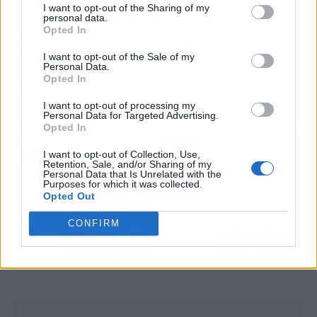
I want to opt-out of the Sharing of my
Con un
equipo humano y cercano
, que
personal data.
Opted In
constantemente está pensando en la
satisfacción de los clientes, Pasa Tapas es un
I want to opt-out of the Sale of my
Personal Data.
lugar de referencia en materia gastronómica
Opted In
para quienes visitan la Barceloneta.
I want to opt-out of processing my
Personal Data for Targeted Advertising.
Opted In
Artículo anterior
Artículo siguiente
Men Solutions ofrece
Lola el Musical ya tiene a
I want to opt-out of Collection, Use,
soluciones a la
la venta sus entradas
Retention, Sale, and/or Sharing of my
Personal Data that Is Unrelated with the
eyaculación precoz
para el espectáculo de
Purposes for which it was collected.
Barcelona
Opted Out
CONFIRM