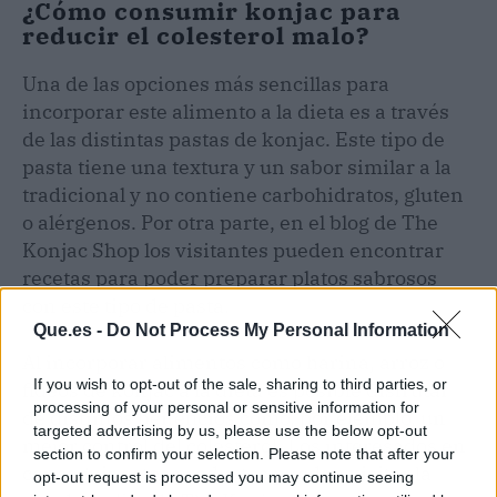
¿Cómo consumir konjac para
reducir el colesterol malo?
Una de las opciones más sencillas para
incorporar este alimento a la dieta es a través
de las distintas pastas de konjac. Este tipo de
pasta tiene una textura y un sabor similar a la
tradicional y no contiene carbohidratos, gluten
o alérgenos. Por otra parte, en el blog de The
Konjac Shop los visitantes pueden encontrar
recetas para poder preparar platos sabrosos
con este tipo de pasta.
Que.es -
Do Not Process My Personal Information
Al incorporar alimentos como harina, arroz o
If you wish to opt-out of the sale, sharing to third parties, or
fideos de konjac a la dieta es posible disfrutar
processing of your personal or sensitive information for
de distintos beneficios como, por ejemplo, un
targeted advertising by us, please use the below opt-out
mejor control del colesterol. Los interesados en
section to confirm your selection. Please note that after your
conseguir estos productos pueden visitar la
opt-out request is processed you may continue seeing