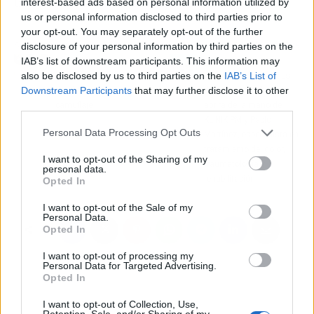
tienda
online
de The Konjac Shop.
interest-based ads based on personal information utilized by
us or personal information disclosed to third parties prior to
your opt-out. You may separately opt-out of the further
Artículo anterior
Artículo siguiente
disclosure of your personal information by third parties on the
IAB’s list of downstream participants. This information may
Algoritmos de
Uno de los centros
also be disclosed by us to third parties on the
IAB’s List of
inteligencia artificial para
privados más grandes
Downstream Participants
that may further disclose it to other
diseñar vestimenta de
de Europa en Alicante
third parties.
camuflaje
abrirá de la mano de
KLINIK PM y Pablo
Personal Data Processing Opt Outs
Martínez, especialista en
tratamiento del dolor,
I want to opt-out of the Sharing of my
traumatología y
personal data.
rehabilitación
Opted In
I want to opt-out of the Sale of my
Personal Data.
Opted In
I want to opt-out of processing my
Personal Data for Targeted Advertising.
Opted In
I want to opt-out of Collection, Use,
Retention, Sale, and/or Sharing of my