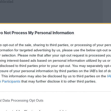
ublicidad
o Not Process My Personal Information
to opt-out of the sale, sharing to third parties, or processing of your per
formation for targeted advertising by us, please use the below opt-out s
r selection. Please note that after your opt-out request is processed y
eing interest-based ads based on personal information utilized by us or
disclosed to third parties prior to your opt-out. You may separately opt-
losure of your personal information by third parties on the IAB’s list of
. This information may also be disclosed by us to third parties on the
IA
unos idiomas son más complicados
que otros
Participants
that may further disclose it to other third parties.
 para los hispanohablantes), pero, en general,
e cuáles son las lenguas más difíciles de
l Data Processing Opt Outs