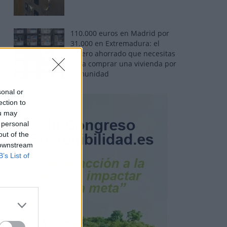
110.000 euros en Madrid por
31.000 en Extremadura: el
dinero ahorrado que necesitas
para comprar una vivienda por
comunidad
sonal or
ection to
ou may
 personal
out of the
 downstream
B’s List of