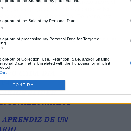
o opt-out of the Sharing of my personal data.
o de los más complejos. Considerado uno (o el
In
undo, la complejidad del chino se caracteriza
echo de que es un idioma tonal. De hecho, hay
o opt-out of the Sale of my Personal Data.
In
lano como parte de los más complejos,
tal y como
to opt-out of processing my Personal Data for Targeted
ing.
s.
In
o opt-out of Collection, Use, Retention, Sale, and/or Sharing
ersonal Data that Is Unrelated with the Purposes for which it
illonario
lected.
EVO CADA DIA
Out
IVADORAS
CONFIRM
NARIOS
#LIDER
EJOSMILLONARIOS
- APRENDIZ DE UN
ARIO