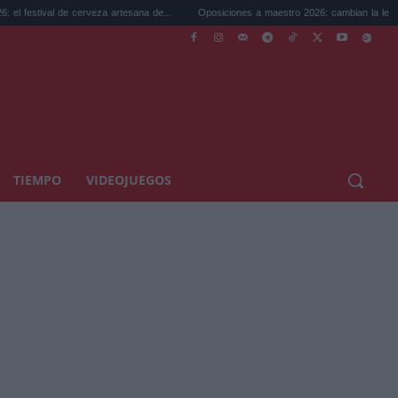
de cerveza artesana de...
Oposiciones a maestro 2026: cambian la legislación...
TIEMPO
VIDEOJUEGOS