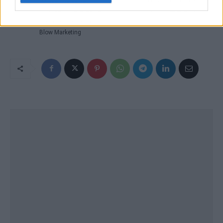
belleza que ya ha
por parte de empresas
impulsado decenas de
como TheKey HOST
negocios del sector,
Blow Marketing