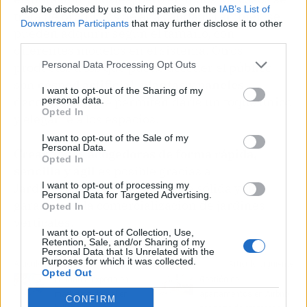
also be disclosed by us to third parties on the
IAB’s List of
trata de productos de alta calidad. También se
Downstream Participants
that may further disclose it to other
pueden adquirir según el tamaño, con
third parties.
diferentes modelos en el sistema. Otros
Personal Data Processing Opt Outs
productos a los que puede acceder el público
son
césped artificial, plantas y paneles
I want to opt-out of the Sharing of my
decorativos,
que permiten darle un toque único
personal data.
Opted In
y elegante a los espacios.
I want to opt-out of the Sale of my
Personal Data.
Crear zonas acogedoras de forma rápida,
Opted In
sencilla y ágil
es posible gracias a
I want to opt-out of processing my
JardinVertical.es, una empresa sólida y de
Personal Data for Targeted Advertising.
garantía en la comercialización de jardines
Opted In
verticales.
I want to opt-out of Collection, Use,
Retention, Sale, and/or Sharing of my
Personal Data that Is Unrelated with the
Purposes for which it was collected.
Artículo anterior
Artículo siguiente
Opted Out
La marca experta en
Gestión de
marketing digital en
apartamentos en Airbnb
CONFIRM