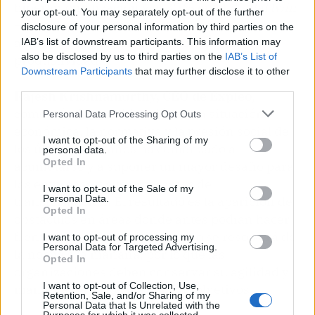
hiperautomatización y el 30 % en el
digital twin
your opt-out. You may separately opt-out of the further
—tecnologías clave para optimizar procesos,
disclosure of your personal information by third parties on the
aumentar la eficiencia y maximizar la
IAB’s list of downstream participants. This information may
also be disclosed by us to third parties on the
IAB’s List of
productividad.
Downstream Participants
that may further disclose it to other
third parties.
Rajesh Krishnamurthy, CEO de Expleo
,
comentó: «La combinación de la situación
Personal Data Processing Opt Outs
económica, la normativa y la presión social de
I want to opt-out of the Sharing of my
los últimos tres años ha comenzado a
personal data.
Opted In
acumularse y a suponer un mayor desafío para
las empresas y sus programas de
I want to opt-out of the Sale of my
Personal Data.
transformación. El resultado es la aparición de
Opted In
obstáculos en áreas donde antes podían hacer
frente a las dificultades. Esto no se resolverá de
I want to opt-out of processing my
Personal Data for Targeted Advertising.
la noche a la mañana, por lo que las
Opted In
organizaciones deben conservar su agilidad y
I want to opt-out of Collection, Use,
mantenerse enfocadas en sus objetivos.
Retention, Sale, and/or Sharing of my
Personal Data that Is Unrelated with the