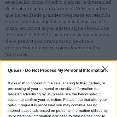
establecido como objetivo mejorar la diversidad
de su plantilla, mientras que el 26 % considera
que ha realizado grandes progresos en relación
con los objetivos fijados hasta la fecha. A corto
plazo, recurrir a especialistas sigue siendo una
prioridad: el 62 % de las empresas encuestadas
tiene previsto contratar mano de obra o
subcontratar a terceros para determinadas
funciones.
Paralelamente, el uso de la automatización, la IA
Que.es -
Do Not Process My Personal Information
y la integración de los principios de la
hiperautomatización se han identificado como
If you wish to opt-out of the sale, sharing to third parties, or
la tercera solución para hacer frente a la
processing of your personal or sensitive information for
escasez de talento: el 47 % prevé recurrir a ellas
targeted advertising by us, please use the below opt-out
para afrontar los retos a largo plazo. El 40 % de
section to confirm your selection. Please note that after your
opt-out request is processed you may continue seeing
las organizaciones también indicaron su
interest-based ads based on personal information utilized by
interés en poner el foco en la
us or personal information disclosed to third parties prior to