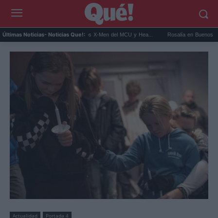
t Connor será Cíclope en los X-Men del MCU y Hea...
Rosalía en Buenos Aires: detien
Últimas Noticias
- Noticias Que!:
Actualidad
Portada 4