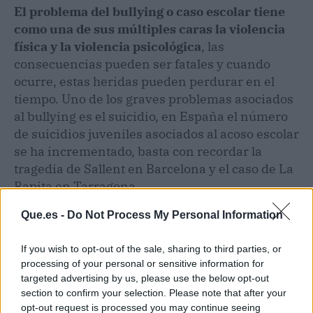
El problema del bullying o caso escolar tiene
como una de sus múltiples caras la violencia
física y la violencia psicológica
, las
consecuencias pueden ser fatales y cuando
ocurre, estas heridas pueden perdurar en el
tiempo. Uno de los graves problemas asociados
al bullying es el suicidio, en España el número
de suicidios juveniles asociados al acoso escolar
se ha incrementado, basta con recordar la
tragedia de Sallent en Barcelona y el caso de La
Rapita en Tarragona.
Que.es -
Do Not Process My Personal Information
If you wish to opt-out of the sale, sharing to third parties, or
processing of your personal or sensitive information for
targeted advertising by us, please use the below opt-out
section to confirm your selection. Please note that after your
opt-out request is processed you may continue seeing