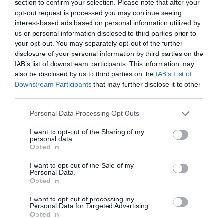
section to confirm your selection. Please note that after your
Este Grupo Operativo AOVE tradicional
opt-out request is processed you may continue seeing
"contribuye a generar valor añadido y a
interest-based ads based on personal information utilized by
fomentar el consumo de este tipo de aceite que,
us or personal information disclosed to third parties prior to
no olvidemos, representa el 70% de la
your opt-out. You may separately opt-out of the further
disclosure of your personal information by third parties on the
producción de aceite de este país".
IAB’s list of downstream participants. This information may
also be disclosed by us to third parties on the
IAB’s List of
Igualmente, ha hecho hincapié en la
Downstream Participants
that may further disclose it to other
importancia de apoyar con medidas específicas
third parties.
al olivar tradicional, del que "depende el
Personal Data Processing Opt Outs
sustento de muchas familias" y, especialmente,
en un contexto como el actual "
marcado por la
I want to opt-out of the Sharing of my
personal data.
escasez de la cosecha y por la sequía
".
Opted In
I want to opt-out of the Sale of my
Al hilo, se ha referido a iniciativas como el Plan
Personal Data.
Especial de Empleo de la Diputación de Jaén,
Opted In
dirigido a generar jornales ante la baja cosecha
I want to opt-out of processing my
de aceituna, o las medidas ante la sequía
Personal Data for Targeted Advertising.
Opted In
aprobadas por el Gobierno de España.