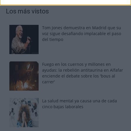
Los más vistos
Tom Jones demuestra en Madrid que su
voz sigue desafiando implacable el paso
del tiempo
Fuego en los cuernos y millones en
ayudas: la rebelión antitaurina en Alfafar
enciende el debate sobre los 'bous al
carrer'
La salud mental ya causa una de cada
cinco bajas laborales