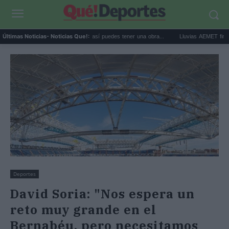
Comprar arte en subasta: así puedes tener una obra...
Lluvias AEMET fin de sem
Últimas Noticias
- Noticias Que!:
Deportes
David Soria: "Nos espera un
reto muy grande en el
Bernabéu, pero necesitamos