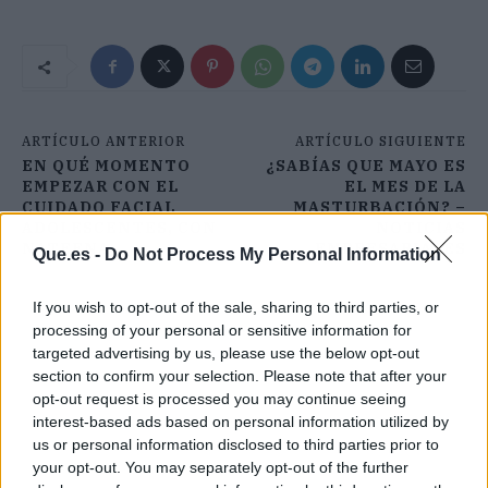
ARTÍCULO ANTERIOR
ARTÍCULO SIGUIENTE
EN QUÉ MOMENTO
¿SABÍAS QUE MAYO ES
EMPEZAR CON EL
EL MES DE LA
CUIDADO FACIAL
MASTURBACIÓN? –
ADOLESCENTES, CON
NOTICIAS
NATEENA
EMPRESARIALES
Que.es -
Do Not Process My Personal Information
If you wish to opt-out of the sale, sharing to third parties, or
processing of your personal or sensitive information for
targeted advertising by us, please use the below opt-out
section to confirm your selection. Please note that after your
opt-out request is processed you may continue seeing
interest-based ads based on personal information utilized by
us or personal information disclosed to third parties prior to
your opt-out. You may separately opt-out of the further