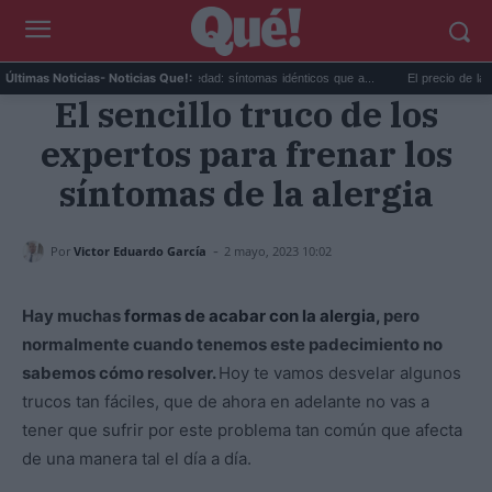
...
Calor extremo y ansiedad: síntomas idénticos que a...
El precio de la vivie
Últimas Noticias
- Noticias Que!:
El sencillo truco de los
expertos para frenar los
síntomas de la alergia
-
Por
Victor Eduardo García
2 mayo, 2023 10:02
Hay muchas
formas de acabar con la alergia,
pero
normalmente cuando tenemos este padecimiento no
sabemos cómo resolver.
Hoy te vamos desvelar algunos
trucos tan fáciles, que de ahora en adelante no vas a
tener que sufrir por este problema tan común que afecta
de una manera tal el día a día.