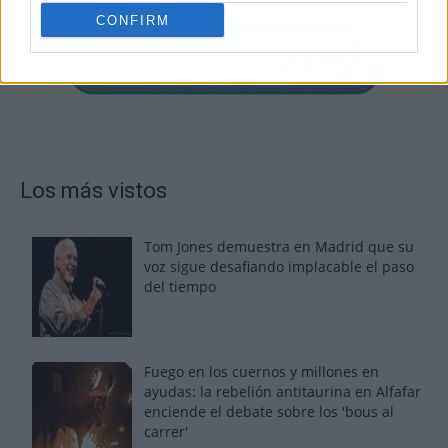
CONFIRM
Los más vistos
Tom Jones demuestra en Madrid que su
voz sigue desafiando implacable el paso
del tiempo
Fuego en los cuernos y millones en
ayudas: la rebelión antitaurina en Alfafar
enciende el debate sobre los 'bous al
carrer'