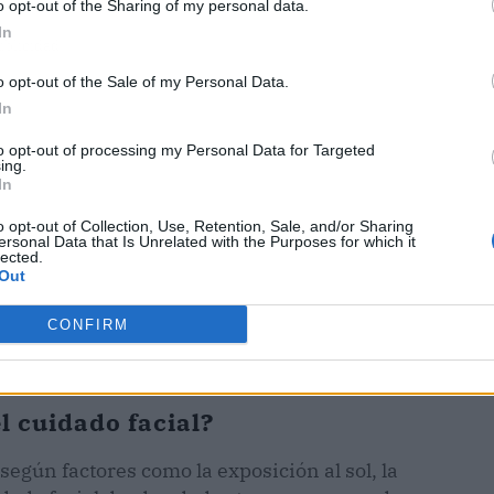
o opt-out of the Sharing of my personal data.
In
ublicidad
o opt-out of the Sale of my Personal Data.
In
to opt-out of processing my Personal Data for Targeted
ing.
In
o opt-out of Collection, Use, Retention, Sale, and/or Sharing
ersonal Data that Is Unrelated with the Purposes for which it
lected.
Out
CONFIRM
l cuidado facial?
según factores como la exposición al sol, la