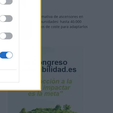
Normativa de ascensores en
comunidades: hasta 40.000
euros de coste para adaptarlos