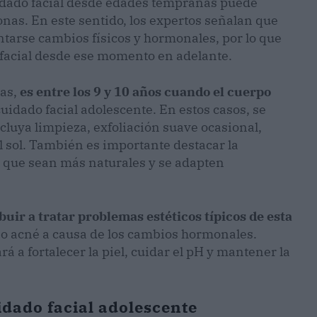
cuidado facial desde edades tempranas puede
onas. En este sentido, los expertos señalan que
tarse cambios físicos y hormonales, por lo que
 facial desde ese momento en adelante.
tas,
es entre los 9 y 10 años cuando el cuerpo
cuidado facial adolescente. En estos casos, se
luya limpieza, exfoliación suave ocasional,
l sol. También es importante destacar la
s que sean más naturales y se adapten
uir a tratar problemas estéticos típicos de esta
o acné a causa de los cambios hormonales.
á a fortalecer la piel, cuidar el pH y mantener la
idado facial adolescente