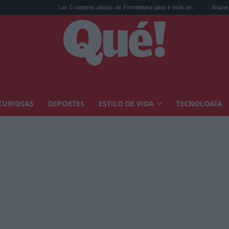
Las 5 mejores playas de Formentera para ir este ve...
Ariana Grande y el 
CURIOSAS
DEPORTES
ESTILO DE VIDA
TECNOLOGÍA