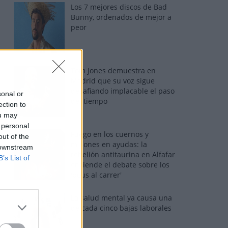
Los 7 mejores discos de Bad
Bunny, ordenados de mejor a
peor
Tom Jones demuestra en
Madrid que su voz sigue
desafiando implacable el paso
sonal or
del tiempo
ection to
ou may
 personal
Fuego en los cuernos y
out of the
millones en ayudas: la
 downstream
rebelión antitaurina en Alfafar
B’s List of
enciende el debate sobre los
'bous al carrer'
La salud mental ya causa una
de cada cinco bajas laborales