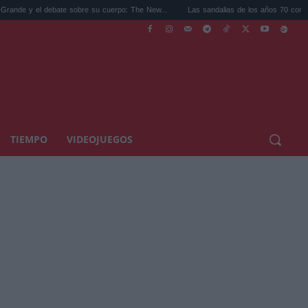
debate sobre su cuerpo: The New...
Las sandalias de los años 70 como tendencia: c
TIEMPO
VIDEOJUEGOS