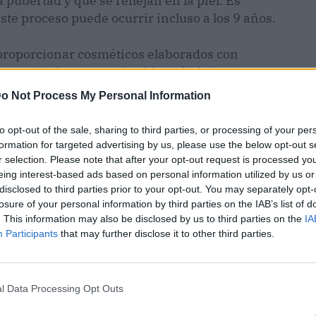
ubertad y que se reflejan en la piel. Es
te proceso puede ocurrir incluso a los 9 años.
proporcionar cosméticos elaborados con
dos exclusivamente al
cuidado facial
nta con diferentes productos orientados a crear
o Not Process My Personal Information
ra los jóvenes que se inician en este proceso.
to opt-out of the sale, sharing to third parties, or processing of your per
formation for targeted advertising by us, please use the below opt-out s
r selection. Please note that after your opt-out request is processed y
eing interest-based ads based on personal information utilized by us or
disclosed to third parties prior to your opt-out. You may separately opt-
losure of your personal information by third parties on the IAB’s list of
. This information may also be disclosed by us to third parties on the
IA
Participants
that may further disclose it to other third parties.
l Data Processing Opt Outs