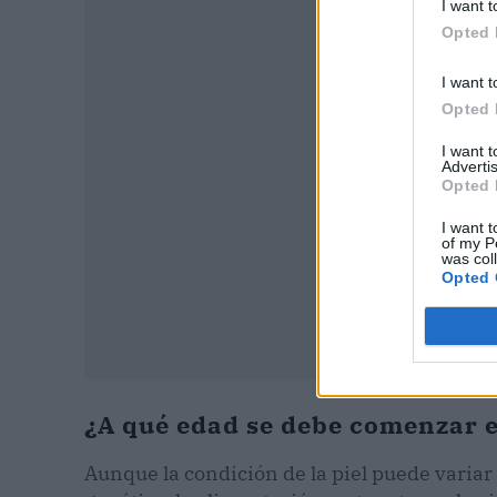
I want t
Opted 
P
I want t
Opted 
I want 
Advertis
Opted 
I want t
of my P
was col
Opted 
¿A qué edad se debe comenzar e
Aunque la condición de la piel puede variar 