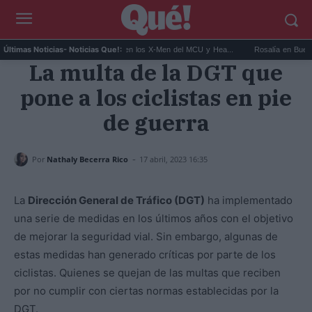
Kit Connor será Cíclope en los X-Men del MCU y Hea...
Rosalía en Buenos Aires
Últimas Noticias
- Noticias Que!:
La multa de la DGT que
pone a los ciclistas en pie
de guerra
-
Por
Nathaly Becerra Rico
17 abril, 2023 16:35
La
Dirección General de Tráfico (DGT)
ha implementado
una serie de medidas en los últimos años con el objetivo
de mejorar la seguridad vial. Sin embargo, algunas de
estas medidas han generado críticas por parte de los
ciclistas. Quienes se quejan de las multas que reciben
por no cumplir con ciertas normas establecidas por la
DGT.