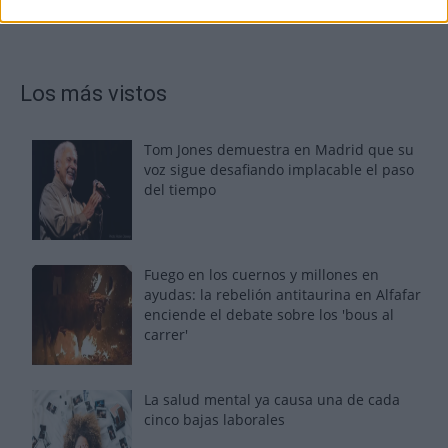
Los más vistos
Tom Jones demuestra en Madrid que su
voz sigue desafiando implacable el paso
del tiempo
Fuego en los cuernos y millones en
ayudas: la rebelión antitaurina en Alfafar
enciende el debate sobre los 'bous al
carrer'
La salud mental ya causa una de cada
cinco bajas laborales