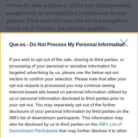
cortes de pelo a niñas y niños con discapacidad,
asegurando la tranquilidad y confianza de sus
padres. Para solicitar una cita en la peluquería
niños en A Coruña, los clientes pueden
comunicarse vía telefónica con el personal de
La Pelu Kids o reservar una cita directamente
Que.es -
Do Not Process My Personal Information
desde el sitio web de la empresa.
If you wish to opt-out of the sale, sharing to third parties, or
processing of your personal or sensitive information for
Artículo anterior
Artículo siguiente
targeted advertising by us, please use the below opt-out
Producción virtual y
El programa de afiliación
section to confirm your selection. Please note that after your
render en tiempo real con
a Alquicoche
opt-out request is processed you may continue seeing
la 5ª Edición de
interest-based ads based on personal information utilized by
SUMMA3D 2023.
us or personal information disclosed to third parties prior to
Descubrir cómo estas
your opt-out. You may separately opt-out of the further
tecnologías están
disclosure of your personal information by third parties on the
transformando la
IAB’s list of downstream participants. This information may
industria audiovisual
also be disclosed by us to third parties on the
IAB’s List of
Downstream Participants
that may further disclose it to other
third parties.