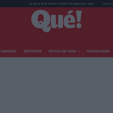
La goma de la nevera: el truco del papel para sabe...
Las 5 mejores playa
CURIOSAS
DEPORTES
ESTILO DE VIDA
TECNOLOGÍA