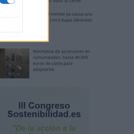
sobre los 'bous al carrer'
La salud mental ya causa una
de cada cinco bajas laborales
Normativa de ascensores en
comunidades: hasta 40.000
euros de coste para
adaptarlos