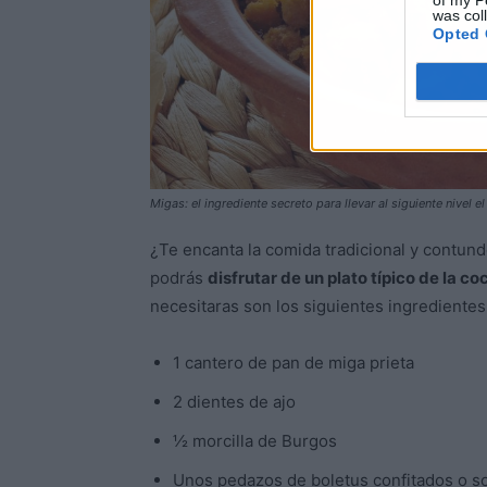
of my P
was col
Opted 
Migas: el ingrediente secreto para llevar al siguiente nivel el
¿Te encanta la comida tradicional y contund
podrás
disfrutar de un plato típico de la c
necesitaras son los siguientes ingredientes
1 cantero de pan de miga prieta
2 dientes de ajo
½ morcilla de Burgos
Unos pedazos de boletus confitados o so