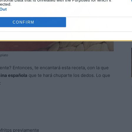
ersonal Data that Is Unrelated with the Purposes for which it
lected.
Out
CONFIRM
 plato
ente? Entonces, te encantará esta receta, con la que
ocina española
que te hará chuparte los dedos. Lo que
:
fritos previamente