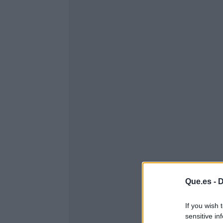
Que.es -
D
If you wish 
sensitive in