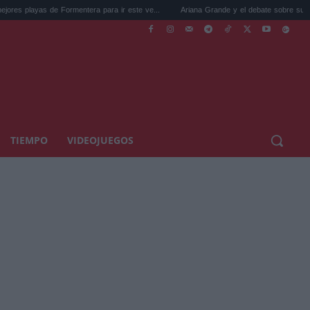
s de Formentera para ir este ve...
Ariana Grande y el debate sobre su cuerpo: The 
TIEMPO
VIDEOJUEGOS