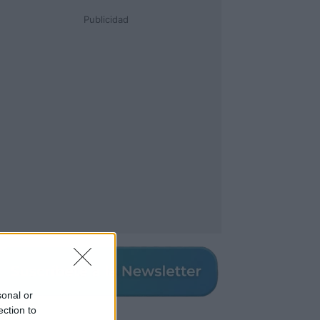
Publicidad
sonal or
ection to