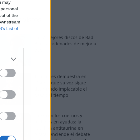
ou may
 personal
out of the
os más vistos
 downstream
B’s List of
Los 7 mejores discos de Bad
Bunny, ordenados de mejor a
peor
Tom Jones demuestra en
Madrid que su voz sigue
desafiando implacable el
paso del tiempo
Fuego en los cuernos y
millones en ayudas: la
rebelión antitaurina en
Alfafar enciende el debate