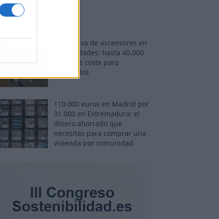
Normativa de ascensores en
comunidades: hasta 40.000
euros de coste para
adaptarlos
110.000 euros en Madrid por
31.000 en Extremadura: el
dinero ahorrado que
necesitas para comprar una
vivienda por comunidad