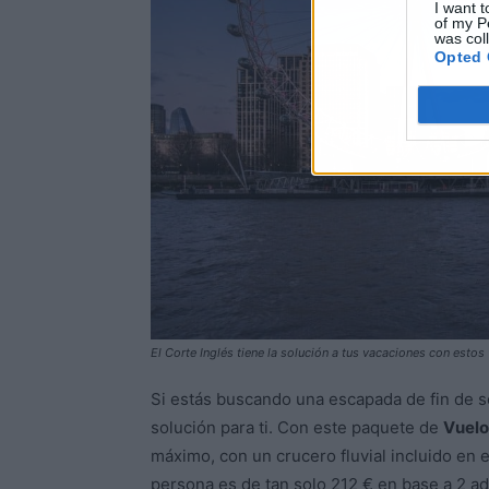
I want t
of my P
was col
Opted 
El Corte Inglés tiene la solución a tus vacaciones con estos 
Si estás buscando una escapada de fin de se
solución para ti. Con este paquete de
Vuelo
máximo, con un crucero fluvial incluido en 
persona es de tan solo 212 € en base a 2 ad