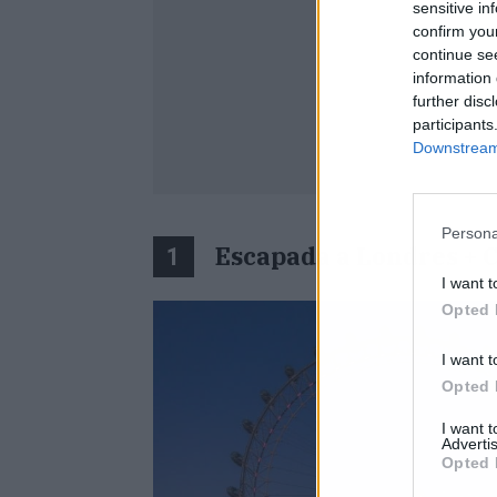
sensitive in
confirm you
continue se
information 
further disc
participants
Downstream 
Persona
Escapada a Londres + 
1
I want t
Opted 
I want t
Opted 
I want 
Advertis
Opted 