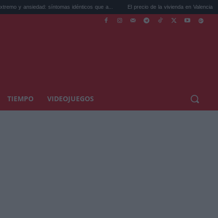
siedad: síntomas idénticos que a...
El precio de la vivienda en Valencia sube a 3.485 
TIEMPO
VIDEOJUEGOS