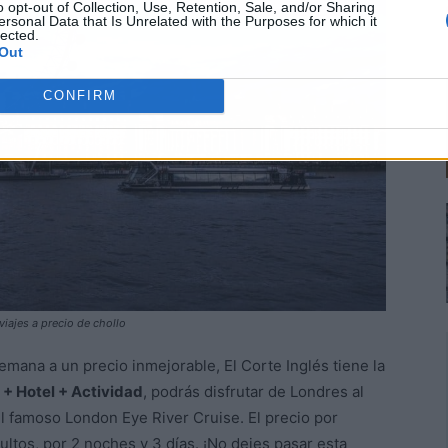
o opt-out of Collection, Use, Retention, Sale, and/or Sharing
ersonal Data that Is Unrelated with the Purposes for which it
lected.
Out
CONFIRM
viajes a precio de chollo
mana a un precio inmejorable, El Corte Inglés tiene la
 + Hotel + Actividad
, podrás disfrutar de Londres al
el famoso London Eye River Cruise. El precio por
ultos, por 2 noches y 3 días. ¡No dejes pasar esta