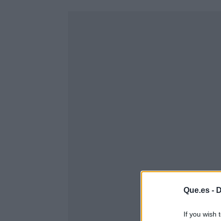
Que.es -
D
If you wish 