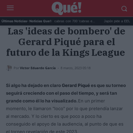
Galápagos eliminó 140.000 cabras con 700 'cabras e...
Japón pide a EEUU que d
Últimas Noticias
- Noticias Que!:
Las 'ideas de bombero' de
Gerard Piqué para el
futuro de la Kings League
-
Por
Victor Eduardo García
8 marzo, 2023 05:18
Si algo ha dejado en claro
Gerard Piqué
es que su torneo
seguirá creciendo con el paso del tiempo, y será tan
grande como él lo ha visualizado.
En un primer
momento, le llamaron "loco" por lo que pretendía lanzar
al mercado. Y lo cierto es que poco a poco ha
conseguido el apoyo de la audiencia, al punto de que es
el torneo revelación de este 2023.