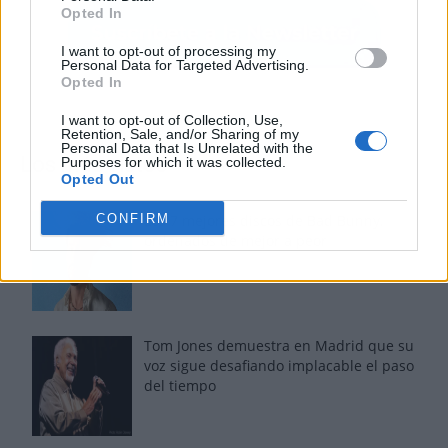
Opted In
I want to opt-out of processing my
Personal Data for Targeted Advertising.
Opted In
I want to opt-out of Collection, Use,
Retention, Sale, and/or Sharing of my
Personal Data that Is Unrelated with the
Los más vistos
Purposes for which it was collected.
Opted Out
CONFIRM
Los 7 mejores discos de Bad Bunny,
ordenados de mejor a peor
Tom Jones demuestra en Madrid que su
voz sigue desafiando implacable el paso
del tiempo