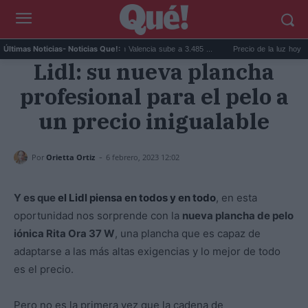
El precio de la vivienda en Valencia sube a 3.485 ...
Precio de la luz hoy, jueves 6
Últimas Noticias
- Noticias Que!:
Lidl: su nueva plancha
profesional para el pelo a
un precio inigualable
-
Por
Orietta Ortiz
6 febrero, 2023 12:02
Y es que
el Lidl piensa en todos y en todo
, en esta
oportunidad nos sorprende con la
nueva plancha de pelo
iónica Rita Ora 37 W
, una plancha que es capaz de
adaptarse a las más altas exigencias y lo mejor de todo
es el precio.
Pero no es la primera vez que la cadena de