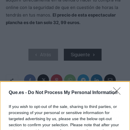
online con la seguridad de que en cuestión de horas la
tendrás en tus manos.
El precio de esta espectacular
plancha es de tan solo 32, 99 euros.
Atrás
Siguiente
Que.es -
Do Not Process My Personal Information
ARTÍCULO ANTERIOR
ARTÍCULO SIGUIENTE
ULLER, LA MARCA DE
ASÍ ES EL DEPORTE
If you wish to opt-out of the sale, sharing to third parties, or
ÓPTICA DEPORTIVA
QUE PRACTICA AITANA
processing of your personal or sensitive information for
QUE ARRASA EN
Y CON EL QUE
targeted advertising by us, please use the below opt-out
VENTAS
ADELGAZAR ES FÁCIL
section to confirm your selection. Please note that after your