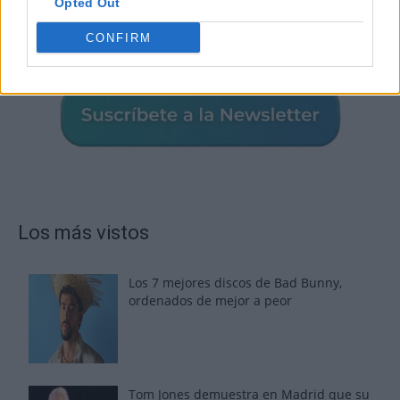
Opted Out
CONFIRM
Los más vistos
Los 7 mejores discos de Bad Bunny,
ordenados de mejor a peor
Tom Jones demuestra en Madrid que su