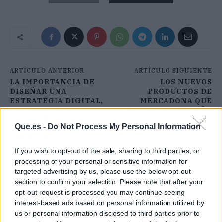
ARTÍCULO ANTERIOR
ARTÍCULO SIGUIENTE
LA IMPORTANCIA DE
LOS NUEVOS
DISEÑAR UNA
PRODUCTOS DE
ESTRATEGIA DIGITAL,
MERCADONA QUE
EL CONSULTOR
TRIUNFAN ESTE AÑO
ESTRATÉGICO EN
Que.es -
Do Not Process My Personal Information
MADRID CON
ASTRATECH
CONSULTING
If you wish to opt-out of the sale, sharing to third parties, or
processing of your personal or sensitive information for
targeted advertising by us, please use the below opt-out
section to confirm your selection. Please note that after your
opt-out request is processed you may continue seeing
interest-based ads based on personal information utilized by
us or personal information disclosed to third parties prior to