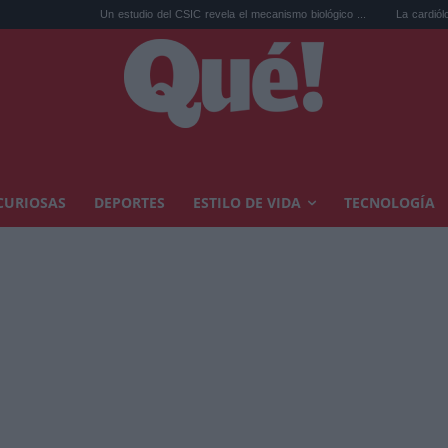
Un estudio del CSIC revela el mecanismo biológico ...
La cardióloga Tara Narul
CURIOSAS
DEPORTES
ESTILO DE VIDA
TECNOLOGÍA