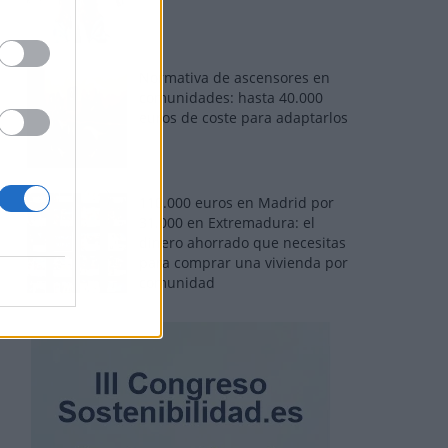
Normativa de ascensores en
comunidades: hasta 40.000
euros de coste para adaptarlos
110.000 euros en Madrid por
31.000 en Extremadura: el
dinero ahorrado que necesitas
para comprar una vivienda por
comunidad