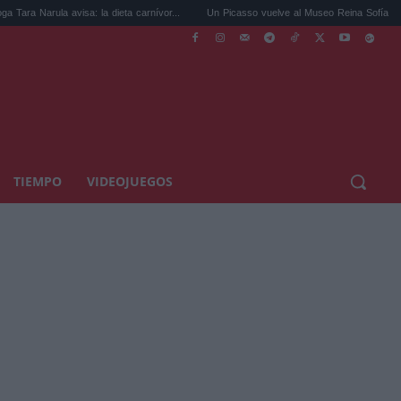
a avisa: la dieta carnívor...
Un Picasso vuelve al Museo Reina Sofía de Madrid t...
TIEMPO
VIDEOJUEGOS