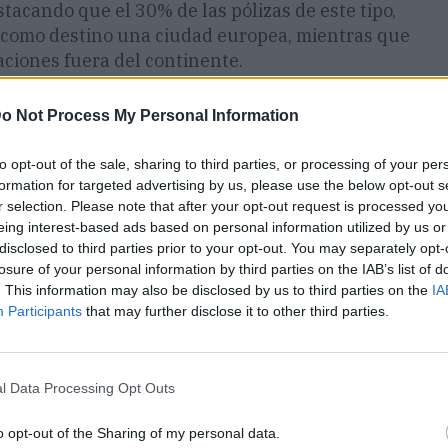
tacando que el 30% de las pólizas de este tipo,
n como destino una ciudad europea, mientras que
aciones fuera del continente.
 los datos obtenidos durante el último mes del
o Not Process My Personal Information
trados en 2019. Sin embargo, la tendencia de
 sigue al alza. Las personas quieren seguir
to opt-out of the sale, sharing to third parties, or processing of your per
bles riesgos.
formation for targeted advertising by us, please use the below opt-out s
r selection. Please note that after your opt-out request is processed y
eing interest-based ads based on personal information utilized by us or
d, en comparación con diciembre de 2019, Allianz
disclosed to third parties prior to your opt-out. You may separately opt-
en la contratación de seguros de viaje durante
losure of your personal information by third parties on the IAB’s list of
o que también se ve reflejado al comparar el
. This information may also be disclosed by us to third parties on the
IA
registró un 37% más de ventas de este tipo de
Participants
that may further disclose it to other third parties.
 previsto, la recuperación del sector del Turismo
l Data Processing Opt Outs
rca de los niveles previos a la Covid-19. En este
o opt-out of the Sharing of my personal data.
Turismo´, publicado por la OMT (Organización