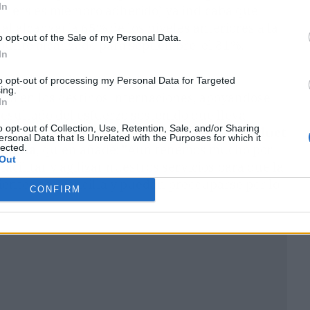
In
rtners es miembro adherido) ya indicaba que
al alcanzaría 65% de los niveles anteriores a la
o opt-out of the Sale of my Personal Data.
epunte alcanzado para septiembre, el 81%.
In
el tiempo volvemos a valores previos a la
to opt-out of processing my Personal Data for Targeted
ing.
anza en los destinos internaciones, apoyándose
In
resultado del esfuerzo sostenido que lleva
o opt-out of Collection, Use, Retention, Sale, and/or Sharing
s años", asegura
Andrés Sánchez Cid, Product
ersonal Data that Is Unrelated with the Purposes for which it
lected.
España
, quien añade:
"
Aún tenemos mucho por
Out
acilitar y agilizar nuestros servicios para que la
ientes sea sencilla y puedan preocuparse por lo
CONFIRM