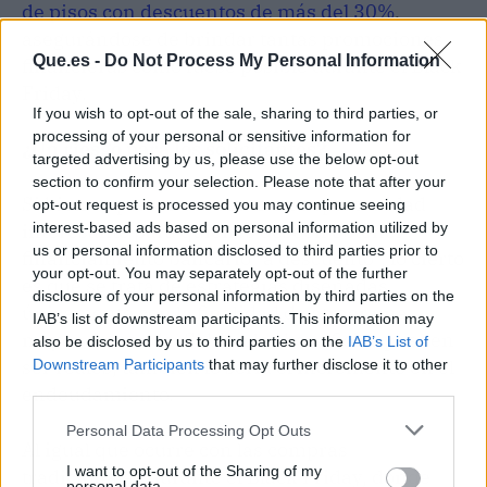
de pisos con descuentos de más del 30%
,
asegurándose de brindar tantas promociones
Que.es -
Do Not Process My Personal Information
financieras como fuese posible durante el Black
Friday.
If you wish to opt-out of the sale, sharing to third parties, or
processing of your personal or sensitive information for
¿Un riesgo para los solicitantes?
targeted advertising by us, please use the below opt-out
section to confirm your selection. Please note that after your
Si bien se presentan como una oportunidad
opt-out request is processed you may continue seeing
interesante para quienes deseen obtener
interest-based ads based on personal information utilized by
us or personal information disclosed to third parties prior to
financiamiento bancario “a descuento”, lo cierto
your opt-out. You may separately opt-out of the further
es que se trata de estrategias diseñadas
disclosure of your personal information by third parties on the
únicamente con la finalidad de atraer una
IAB’s list of downstream participants. This information may
mayor demanda. Si bien los beneficios pueden
also be disclosed by us to third parties on the
IAB’s List of
ser reales, también lo sería el incremento en el
Downstream Participants
that may further disclose it to other
third parties.
endeudamiento.
Personal Data Processing Opt Outs
Al igual que ocurre con las compras
I want to opt-out of the Sharing of my
tradicionales durante el Black Friday, donde
personal data.