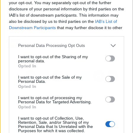
personalizadas, con el apoyo motivacional que
your opt-out. You may separately opt-out of the further
necesiten para no rendirse y mejorar su calidad
disclosure of your personal information by third parties on the
IAB’s list of downstream participants. This information may
de vida.
also be disclosed by us to third parties on the
IAB’s List of
Downstream Participants
that may further disclose it to other
third parties.
Artículo anterior
Artículo siguiente
Crema y aceite masaje
Mi Rebotica ofrece dos
Personal Data Processing Opt Outs
árnica, con QKnatur
paletas de maquillaje por
el precio de una
I want to opt-out of the Sharing of my
personal data.
Opted In
I want to opt-out of the Sale of my
Personal Data.
Opted In
I want to opt-out of processing my
Personal Data for Targeted Advertising.
Opted In
I want to opt-out of Collection, Use,
Retention, Sale, and/or Sharing of my
Personal Data that Is Unrelated with the
Purposes for which it was collected.