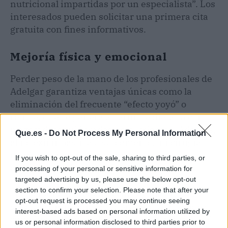
nutricional impartidas por un especialista”. Los
interesados pueden solicitar una primera cita
gratuita con fines informativos.
Mejoría física y emocional
Perder peso de la mano de los profesionales de
Adelgar garantiza ventajas únicas como la
eliminación del frecuente “efecto yoyó” o
rebote, que se genera a partir de dietas a corto
plazo y desequilibradas en nutrientes. Además,
Que.es -
Do Not Process My Personal Information
al no exigir pastillas, suplementos ni cirugías,
resulta menos costoso y no tiente
If you wish to opt-out of the sale, sharing to third parties, or
contraindicaciones ni riesgos.
processing of your personal or sensitive information for
targeted advertising by us, please use the below opt-out
section to confirm your selection. Please note that after your
Las personas de edad avanzada, de ambos
opt-out request is processed you may continue seeing
sexos, le dirán adiós al sobrepeso y la flacidez,
interest-based ads based on personal information utilized by
cumpliendo pautas de reeducación nutricional
us or personal information disclosed to third parties prior to