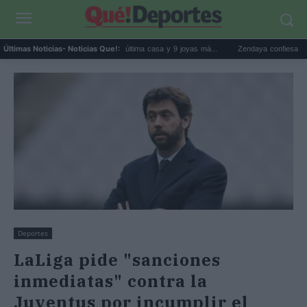
Estrenos de streaming: La última casa y 9 joyas má...
Zendaya confiesa que 'Lo im
Últimas Noticias
- Noticias Que!:
Deportes
LaLiga pide "sanciones
inmediatas" contra la
Juventus por incumplir el