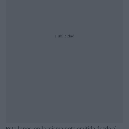
Publicidad
Este lunes, en la misma nota emitida desde el