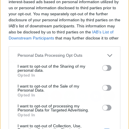
interest-based ads based on personal information utilized by
seguir revolucionando el mercado de la
us or personal information disclosed to third parties prior to
alimentación natural con un producto único
your opt-out. You may separately opt-out of the further
capaz de llevar lo mejor de la filosofía BARF a un
disclosure of your personal information by third parties on the
formato perfecto para disfrutar dentro y fuera
IAB’s list of downstream participants. This information may
also be disclosed by us to third parties on the
IAB’s List of
de casa.
Downstream Participants
that may further disclose it to other
third parties.
Artículo anterior
Artículo siguiente
Personal Data Processing Opt Outs
¿Cómo son las
¿Por qué regalar uno de
camisetas
los lotes de Navidad que
I want to opt-out of the Sharing of my
personalizadas a todo
tiene PauSa Selección?
personal data.
Opted In
color de Themain?
I want to opt-out of the Sale of my
Personal Data.
Opted In
I want to opt-out of processing my
Personal Data for Targeted Advertising.
Opted In
I want to opt-out of Collection, Use,