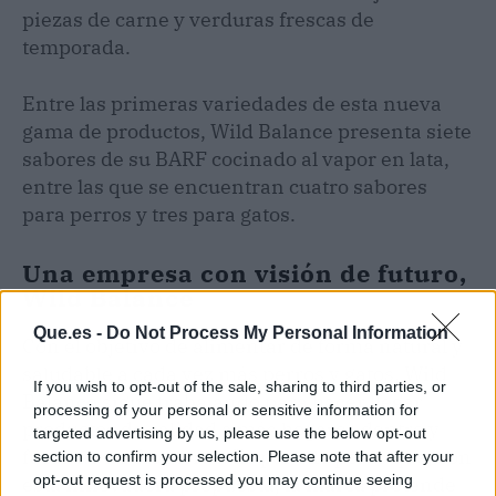
piezas de carne y verduras frescas de
temporada.
Entre las primeras variedades de esta nueva
gama de productos, Wild Balance presenta siete
sabores de su BARF cocinado al vapor en lata,
entre las que se encuentran cuatro sabores
para perros y tres para gatos.
Una empresa con visión de futuro,
Wild Balance
Que.es -
Do Not Process My Personal Information
Con el objetivo de alimentar de forma natural y
saludable a cada vez más perros y gatos, Wild
If you wish to opt-out of the sale, sharing to third parties, or
Balance sigue trabajando para hacer llegar
processing of your personal or sensitive information for
productos de calidad a más hogares dentro y
targeted advertising by us, please use the below opt-out
fuera de las fronteras. Es por ello por lo que, con
section to confirm your selection. Please note that after your
opt-out request is processed you may continue seeing
esta innovadora propuesta, la marca pretende