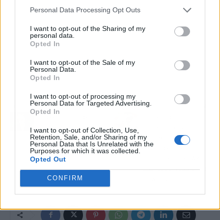
Personal Data Processing Opt Outs
I want to opt-out of the Sharing of my
personal data.
Opted In
I want to opt-out of the Sale of my
Personal Data.
Opted In
I want to opt-out of processing my
Personal Data for Targeted Advertising.
Artículo anterior
Artículo siguiente
Opted In
La obra de la autora
El mercado de la
Fátima Rojano León
alimentación para
I want to opt-out of Collection, Use,
Retention, Sale, and/or Sharing of my
mascotas se
Personal Data that Is Unrelated with the
revoluciona con el
Purposes for which it was collected.
Opted Out
lanzamiento del BARF
cocinado al vapor en lata
CONFIRM
de Wild Balance