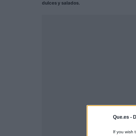
dulces y salados.
Que.es -
D
If you wish 