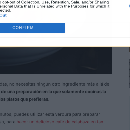
o opt-out of Collection, Use, Retention, Sale, and/or Sharing
ersonal Data that Is Unrelated with the Purposes for which it
lected.
Out
CONFIRM
das, no necesitas ningún otro ingrediente más allá de
 de una preparación en la que solamente cocinas la
los platos que prefieras.
utos, puedes utilizar esta verdura para preparar
so, para
hacer un delicioso café de calabaza en tan