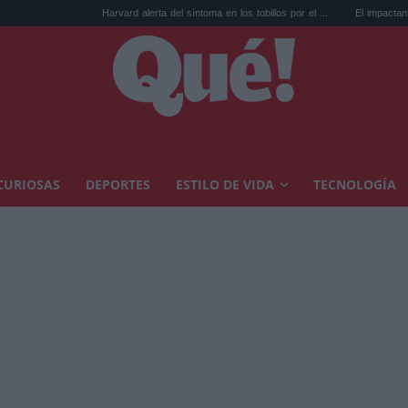
Harvard alerta del síntoma en los tobillos por el ...
El impactante cambio de
CURIOSAS
DEPORTES
ESTILO DE VIDA
TECNOLOGÍA