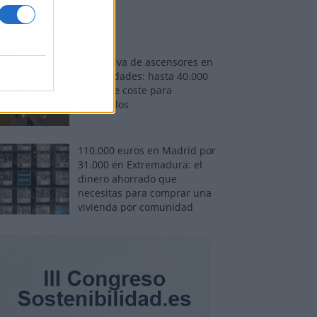
Normativa de ascensores en
comunidades: hasta 40.000
euros de coste para
adaptarlos
110.000 euros en Madrid por
31.000 en Extremadura: el
dinero ahorrado que
necesitas para comprar una
vivienda por comunidad