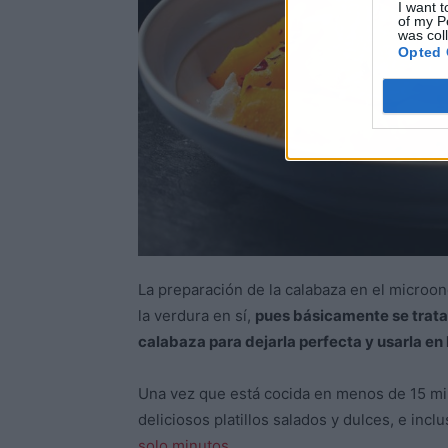
I want t
of my P
was col
Opted 
La preparación de la calabaza en el microon
la verdura en sí,
pues básicamente se trata
calabaza para dejarla perfecta y usarla en 
Una vez que está cocida en menos de 15 min
deliciosos platillos salados y dulces, e inclu
solo minutos
.