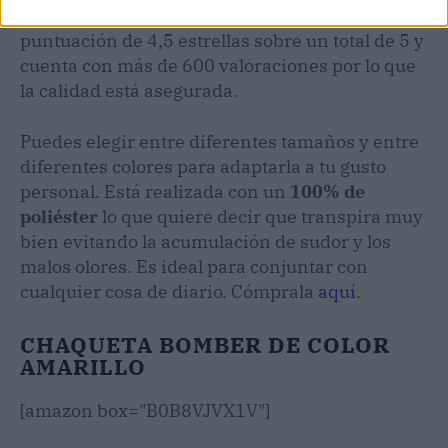
puedas usar cuanto antes. Tiene una
puntuación de 4,5 estrellas sobre un total de 5 y
cuenta con más de 600 valoraciones por lo que
la calidad está asegurada.
Puedes elegir entre diferentes tamaños y entre
diferentes colores para adaptarla a tu gusto
personal. Está realizada con un
100% de
poliéster
lo que quiere decir que transpira muy
bien evitando la acumulación de sudor y los
malos olores. Es ideal para conjuntar con
cualquier cosa de diario. Cómprala
aquí
.
CHAQUETA BOMBER DE COLOR
AMARILLO
[amazon box="B0B8VJVX1V"]