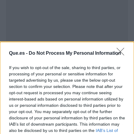
Que.es -
Do Not Process My Personal Information
"Lambán no funciona", ha considerado la
secretaria general del PP, quien ha criticado
If you wish to opt-out of the sale, sharing to third parties, or
tanto su gestión como su "demagogia" y ha
processing of your personal or sensitive information for
dicho que el PP no es un partido "tramposo",
targeted advertising by us, please use the below opt-out
sino que el jefe del Ejecutivo regional es "un
section to confirm your selection. Please note that after your
opt-out request is processed you may continue seeing
moroso", en alusión a la sentencia judicial que
interest-based ads based on personal information utilized by
obliga a la DGA a pagar 25 millones de euros al
us or personal information disclosed to third parties prior to
Ayuntamiento de Zaragoza por el tranvía.
your opt-out. You may separately opt-out of the further
También ha opinado que Lambán "es un
disclosure of your personal information by third parties on the
alumno aventajado de Sánchez al cuestionar los
IAB’s list of downstream participants. This information may
also be disclosed by us to third parties on the
IAB’s List of
fallos judiciales".