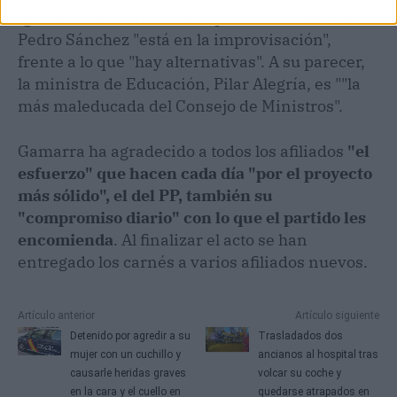
Igualmente, ha recalcado que el Gobierno de
Pedro Sánchez "está en la improvisación",
frente a lo que "hay alternativas". A su parecer,
la ministra de Educación, Pilar Alegría, es ""la
más maleducada del Consejo de Ministros".
Gamarra ha agradecido a todos los afiliados
"el
esfuerzo" que hacen cada día "por el proyecto
más sólido", el del PP, también su
"compromiso diario" con lo que el partido les
encomienda
. Al finalizar el acto se han
entregado los carnés a varios afiliados nuevos.
Artículo anterior
Artículo siguiente
Detenido por agredir a su
Trasladados dos
mujer con un cuchillo y
ancianos al hospital tras
causarle heridas graves
volcar su coche y
en la cara y el cuello en
quedarse atrapados en