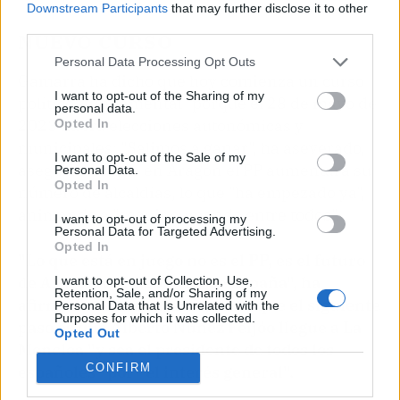
Downstream Participants
that may further disclose it to other
third parties.
NUEVO CURSO
Personal Data Processing Opt Outs
Gamarra ha dicho que hoy comienza un curso
I want to opt-out of the Sharing of my
político "fundamental" porque el 28 de mayo de
personal data.
2023 habrá elecciones autonómicas y
Opted In
municipales: "Salimos a ganar", ha aseverado,
I want to opt-out of the Sale of my
asegurando que en Aragón el PP aumentará su
Personal Data.
Opted In
número de alcaldías, lo que "ha empezado ya",
animando a "seguir sumando entre todos".
I want to opt-out of processing my
Personal Data for Targeted Advertising.
Opted In
"Lo que está en juego no es el PP, es el futuro
de Aragón y el Gobierno de España", ha
I want to opt-out of Collection, Use,
Retention, Sale, and/or Sharing of my
afirmado Gamarra, agregando que el siguiente
Personal Data that Is Unrelated with the
Purposes for which it was collected.
paso es que Alberto Núñez Feijóo llegue a La
Opted Out
Moncloa "y sea el presidente de todos los
CONFIRM
españoles" por "el interés general".