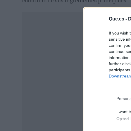
como uno de sus ingredientes principales.
Que.es -
D
If you wish 
sensitive in
confirm you
continue se
information 
further disc
participants
Downstream 
Persona
P
I want t
Opted 