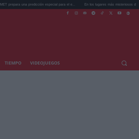
a predicción especial para el e...
En los lugares más misteriosos del planeta: Stone
TIEMPO
VIDEOJUEGOS