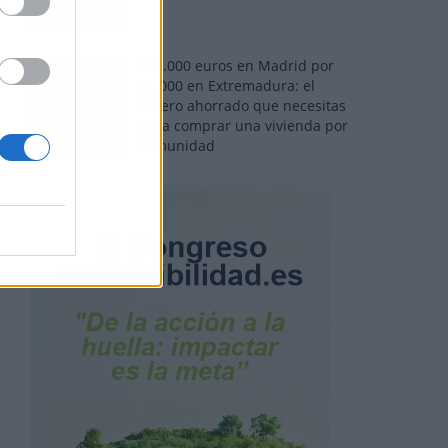
110.000 euros en Madrid por
31.000 en Extremadura: el
dinero ahorrado que necesitas
para comprar una vivienda por
comunidad