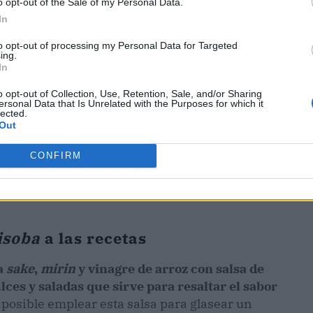
o opt-out of the Sale of my Personal Data.
In
to opt-out of processing my Personal Data for Targeted
ing.
In
o opt-out of Collection, Use, Retention, Sale, and/or Sharing
ersonal Data that Is Unrelated with the Purposes for which it
lected.
Out
distintos tipos de salsas asiáticas gracias a la
CONFIRM
s tradiciones de este continente. Con estos
 recetas increíbles que destacan por su
isoba
a las recetas
a
sake
,
mirin
y vinagre de arroz con salsa de
ces y saladas que sirve para resaltar el sabor
s posible emplear esta salsa para glasear un