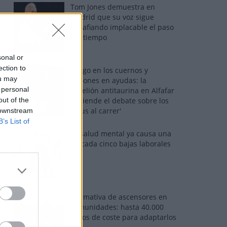
Tom Jones demuestra en
Madrid que su voz sigue
desafiando implacable el paso
del tiempo
sonal or
ection to
Fuego en los cuernos y
ou may
millones en ayudas: la
 personal
rebelión antitaurina en Alfafar
out of the
enciende el debate sobre los
'bous al carrer'
 downstream
B’s List of
La salud mental ya causa una
de cada cinco bajas laborales
Normativa de ascensores en
comunidades: hasta 40.000
euros de coste para adaptarlos