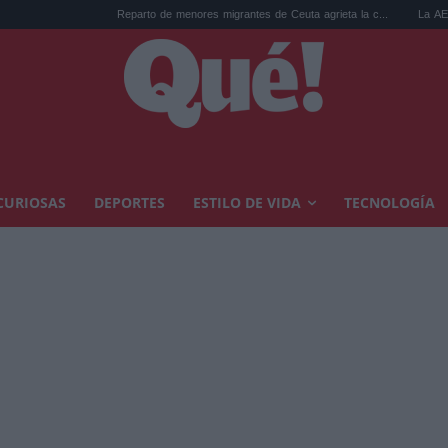
Reparto de menores migrantes de Ceuta agrieta la c...
La AEMET prepara un
CURIOSAS
DEPORTES
ESTILO DE VIDA
TECNOLOGÍA