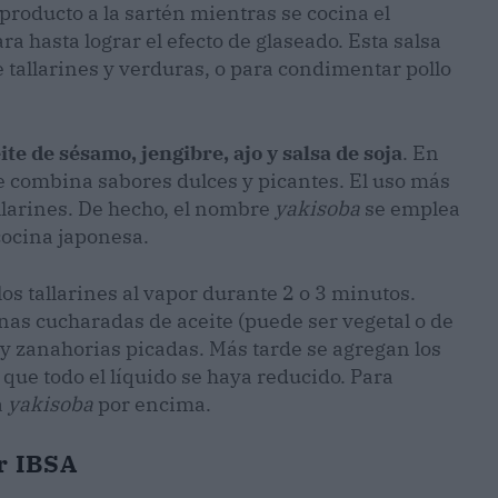
producto a la sartén mientras se cocina el
a hasta lograr el efecto de glaseado. Esta salsa
 tallarines y verduras, o para condimentar pollo
ite de sésamo, jengibre, ajo y salsa de soja
. En
e combina sabores dulces y picantes. El uso más
llarines. De hecho, el nombre
yakisoba
se emplea
 cocina japonesa.
los tallarines al vapor durante 2 o 3 minutos.
nas cucharadas de aceite (puede ser vegetal o de
 y zanahorias picadas. Más tarde se agregan los
 que todo el líquido se haya reducido. Para
a
yakisoba
por encima.
r IBSA