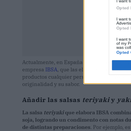
I want t
Opted 
I want 
Advertis
Opted 
I want t
of my P
was col
Opted 
Actualmente, en España es posible conseguir 
empresa
IBSA
, que las elabora siguiendo la
productos cualquier persona puede preparar
originalidad y su sabor.
Añadir las salsas
teriyaki
y
yak
La salsa
teriyaki
que elabora IBSA combin
soja, logrando un condimento con notas dul
de distintas preparaciones
. Por ejemplo, e